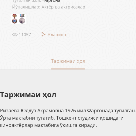
Туғилган жой:
Фарғона
Йўналишлар: Актёр ва актрисалар
11057
Улашиш
Таржимаи ҳол
Таржимаи ҳол
Ризаева Юлдуз Акрамовна 1926 йил Фарғонада туғилган.
Ўрта мактабни тугатиб, Тошкент студи
я
си қошидаги
киноактёрлар мактабига ўқишга киради.