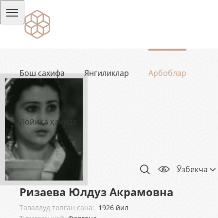
Бош сахифа
Янгиликлар
Арбоблар
Лойиҳа ҳақида
Ўзбекча
Ризаева Юлдуз Акрамовна
Таваллуд топган сана:
1926 йил