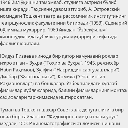
1946 йил ўқишни тамомлаб, студияга актриси бўлиб
ишга киради. Таҳсилни давом эттириб, А. Островский
номидаги Тошкент театр ва рассомчилик институтининг
театршунослик факультетини битиради (1953). Сценарий
бўлимида муҳаррир, 1960 йилдан “Ўзбек
ф
ильм”
киностудиясида дубляж гуруҳи муҳаррири
сифатида
фаолият юритади.
Юлдуз Ризаева кинода бир қатор намунавий роллар
ижро этган – Зуҳра (“Тоҳир ва Зуҳра”, 1945, режиссёр
Наби Раҳимов), Зулфия (“Насриддин саргузаштлари”),
Дилбар (“Фарғона қизи”), Комила (“Опа-сингил
Раҳмоновлар”) ва бошқалар. Ўзбек тилидаги кўплаб
фильмлар дубляжларида, бадиий фильмларнинг монтаж
саҳифалари таржимасида иштирок этган.
Туман ва Тошкент шаҳар Совет хал
қ
депутатлигига бир
неча бор сайланган. “Фидокорона меҳнатлари учун”
медали, “СССР кинематографияси аълочиси” нишони