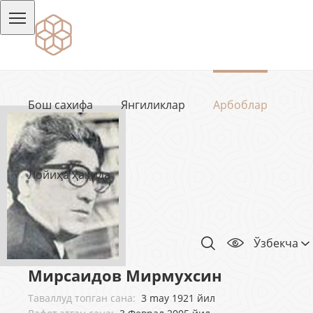
Бош сахифа
Янгиликлар
Арбоблар
Лойиҳа ҳақида
Ўзбекча
Мирсаидов Мирмухсин
Таваллуд топган сана:
3 may 1921 йил