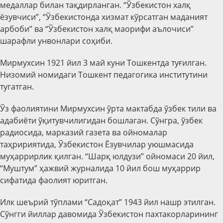
медаллар билан тақдирланган. “Ўзбекистон халқ
ёзувчиси”, “Ўзбекистонда хизмат кўрсатган маданият
арбоби” ва “Ўзбекистон халқ маорифи аълочиси”
шарафли унвонлари соҳиби.
Мирмухсин 1921 йил 3 май куни Тошкентда туғилган.
Низомий номидаги Тошкент педагогика институтини
тугатган.
Ўз фаолиятини Мирмухсин ўрта мактабда ўзбек тили ва
адабиёти ўқитувчилигидан бошлаган. Сўнгра, ўзбек
радиосида, марказий газета ва ойномалар
таҳририятида, Ўзбекистон Ёзувчилар уюшмасида
муҳаррирлик қилган. “Шарқ юлдузи” ойномаси 20 йил,
“Муштум” ҳажвий журналида 10 йил бош муҳаррир
сифатида фаолият юритган.
Илк шеърий тўплами “Садоқат” 1943 йил нашр этилган.
Сўнгги йиллар давомида Ўзбекистон пахтакорларининг