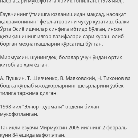
наср асари мукофотига лойиқ топилган. (1978 йил).
Ёзувчининг ўтмишга юзланишидан мақсад, нафақат
қаҳрамонининг феъл-атворини чуқур кузатиш, балки
Ўрта Осиё ишчилар синфига ибтидо бўлган, инсон
қизиқишининг илғор вазифалари сари кураш олиб
борган меҳнаткашларни кўрсатиш бўлган.
Мирмухсин, шунингдек, болалар учун ўндан ортиқ
китоблар ҳам ёзган.
А. Пушкин, Т. Шевченко, В. Маяковский, Н. Тихонов ва
бошқа кўплаб ижодкорларнинг шеърларини ўзбек
тилига таржима қилган.
1998 йил “Эл-юрт ҳурмати” ордени билан
мукофотланган.
Таниқли ёзувчи Мирмухсин 2005 йилнинг 2 февраль
куни 84 ёшида вафот этган.