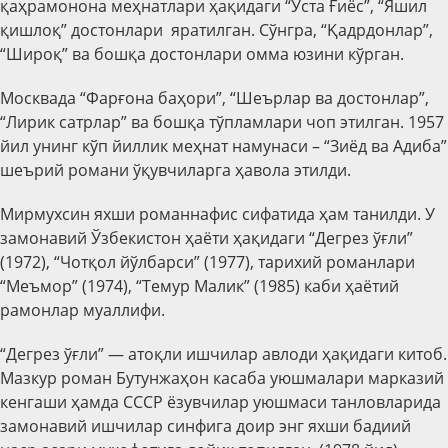
қаҳрамонона меҳнатлари ҳақидаги “Уста Ғиёс”, “Яшил
қишлоқ” достонлари яратилган. Сўнгра, “Қадрдонлар”,
“Широқ” ва бошқа достонлари омма юзини кўрган.
Москвада “Фарғона баҳори”, “Шеърлар ва достонлар”,
“Лирик сатрлар” ва бошқа тўпламлари чоп этилган. 1957
йил унинг кўп йиллик меҳнат намунаси – “Зиёд ва Адиба”
шеърий романи ўқувчиларга ҳавола этилди.
Мирмухсин яхши романнафис сифатида ҳам танилди. У
замонавий Ўзбекистон ҳаёти ҳақидаги “Дегрез ўғли”
(1972), “Чотқол йўлбарси” (1977), тарихий романлари
“Меъмор” (1974), “Темур Малик” (1985) каби ҳаётий
рамонлар муаллифи.
“Дегрез ўғли” — атоқли ишчилар авлоди ҳақидаги китоб.
Мазкур роман Бутунжаҳон касаба уюшмалари марказий
кенгаши ҳамда СССР ёзувчилар уюшмаси танловларида
замонавий ишчилар синфига доир энг яхши бадиий