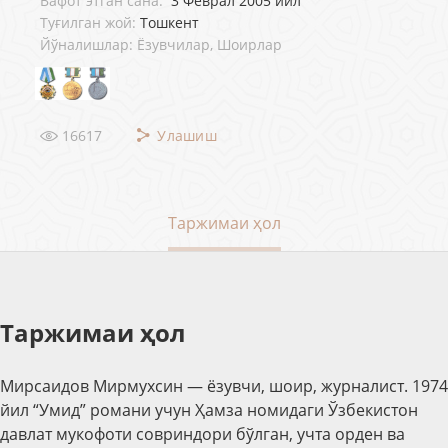
Вафот этган сана:
3 Феврал 2005 йил
Туғилган жой:
Тошкент
Йўналишлар: Ёзувчилар, Шоирлар
16617
Улашиш
Таржимаи ҳол
Таржимаи ҳол
Мирсаидов Мирмухсин
— ёзувчи, шоир, журналист. 1974
йил “Умид” романи учун Ҳамза номидаги Ўзбекистон
давлат мукофоти совриндори бўлган, учта орден ва