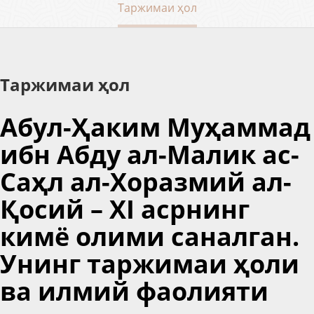
Таржимаи ҳол
Таржимаи ҳол
Абул-Ҳаким Муҳаммад
ибн Абду ал-Малик ас-
Саҳл ал-Хоразмий ал-
Қосий – ХI асрнинг
кимё олими саналган.
Унинг таржимаи ҳоли
ва илмий фаолияти