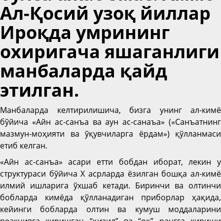
Ал-Қосий узоқ йиллар
Ироқда умрининг
охиригача яшаганлиги
манбаларда қайд
этилган.
Манбаларда келтирилишича, бизга унинг ал-кимё
бўйича «Айн ас-санъа ва аун ас-санаъа» («Санъатнинг
мазмун-моҳияти ва ўқувчиларга ёрдам») қўлланмаси
етиб келган.
«Айн ас-санъа» асари етти бобдан иборат, лекин у
структураси бўйича Х асрларда ёзилган бошқа ал-кимё
илмий ишларига ўхшаб кетади. Биринчи ва олтинчи
бобларда кимёда қўлланадиган приборлар ҳақида,
кейинги бобларда олтин ва кумуш моддаларини