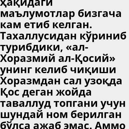
ҳақидаги
маълумотлар бизгача
кам етиб келган.
Тахаллусидан кўриниб
турибдики, «ал-
Хоразмий ал-Қосий»
унинг келиб чиқиши
Хоразмдан сал узоқда
Қос деган жойда
таваллуд топгани учун
шундай ном берилган
бўлса ажаб эмас. Аммо