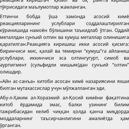
реакцияга киришгач “қизил” ва “оқ” рангга кириши
тўғрисидаги маълумотлар жамланган.
Еттинчи бобда ўша замонда асосий кимё
реакцияларининг услублари соддалаштирилган
кўринишида намоён бўлишини таъкидлаб ўтган. Оддий
металлдан сунъий олтин ва кумуш металлар олинишига
қаратилган.Реакцияга киришиш икки асосий қисмга:
биринчиси мис, қалай ва темирни “кумуш”га айланиш
услублари, иккинчиси эса олтингугурт, симоб ва
аурпигмент (сульфидли мишьяк)дан сунъий “олтин”
олишдир.
«Айн ас-санъа» китоби асосан кимё назариясини яхши
билган мутахассислар учун мўлжалланган эди.
Абу-л-Ҳаким ал-Хоразмий ал-Қосий кимёни фақатгина
китоб ёрдамида эмас, балки узининг билим
тажрибасидан келиб чиққан ҳолда қанча миқдорда
моддаларнинг таъсирчанлигини амалиётда ҳам
ўрганган.