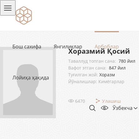
Бош сахифа
Янгиликлар
Арбоблар
Хоразмий Қосий
Таваллуд топган сана:
780 йил
Вафот этган сана:
847 йил
Туғилган жой:
Хоразм
Лойиҳа ҳақида
Йўналишлар: Кимёгарлар
6470
Улашиш
Ўзбекча