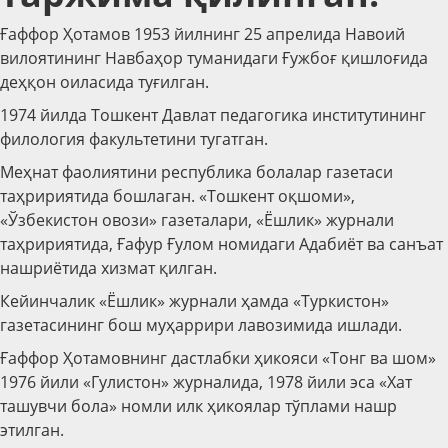
Ғаффор Ҳотамов 1953 йилнинг 25 апрелида Навоий
вилоятининг Навбаҳор туманидаги Ғужбоғ қишлоғида
деҳқон оиласида туғилган.
1974 йилда Тошкент Давлат педагогика институтининг
филология факультетини тугатган.
Меҳнат фаолиятини республика болалар газетаси
таҳририятида бошлаган. «Тошкент оқшоми»,
«Ўзбекистон овози» газеталари, «Ёшлик» журнали
таҳририятида, Ғафур Ғулом номидаги Адабиёт ва санъат
нашриётида хизмат қилган.
Кейинчалик «Ёшлик» журнали ҳамда «Туркистон»
газетасининг бош муҳаррири лавозимида ишлади.
Ғаффор Ҳотамовнинг дастлабки ҳикояси «Тонг ва шом»
1976 йили «Гулистон» журналида, 1978 йили эса «Хат
ташувчи бола» номли илк ҳикоялар тўплами нашр
этилган.