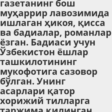
газетанинг бош
муҳаррир лавозимида
ишлаган ҳикоя, қисса
ва бадиалар, романлар
ёзган. Бадиаси учун
Ўзбекистон ёшлар
ташкилотининг
мукофотига сазовор
бўлган. Унинг
асарлари қатор
хорижий тилларга
таржима қилинган.