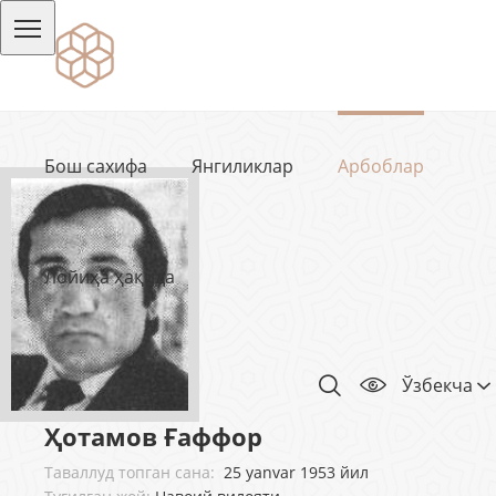
Бош сахифа
Янгиликлар
Арбоблар
Лойиҳа ҳақида
Ўзбекча
Ҳотамов Ғаффор
Таваллуд топган сана:
25 yanvar 1953 йил