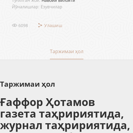
Туғилган жой:
Навоий вилояти
Йўналишлар: Ёзувчилар
6098
Улашиш
Таржимаи ҳол
Таржимаи ҳол
Ғаффор Ҳотамов
газета таҳририятида,
журнал таҳририятида,