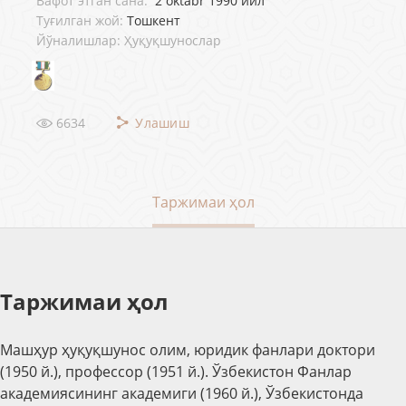
Вафот этган сана:
2 oktabr 1990 йил
Туғилган жой:
Тошкент
Йўналишлар: Ҳуқуқшунослар
6634
Улашиш
Таржимаи ҳол
Таржимаи ҳол
Машҳур ҳуқуқшунос олим, юридик фанлари доктори
(1950 й.), профессор (1951 й.). Ўзбекистон Фанлар
академиясининг академиги (1960 й.), Ўзбекистонда