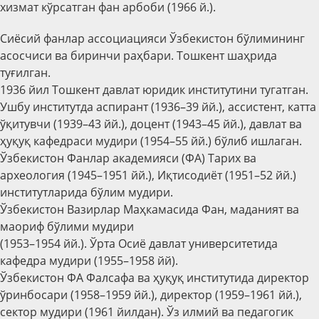
хизмат кўрсатган фан арбоби (1966 й.).
Сиёсий фанлар ассоциацияси Ўзбекистон бўлимининг
асосчиси ва биринчи раҳбари. Тошкент шаҳрида
туғилган.
1936 йил Тошкент давлат юридик институтини тугатган.
Ушбу институтда аспирант (1936–39 йй.), ассистент, катта
ўқитувчи (1939–43 йй.), доцент (1943–45 йй.), давлат ва
ҳуқуқ кафедраси мудири (1954–55 йй.) бўлиб ишлаган.
Ўзбекистон Фанлар академияси (ФА) Тарих ва
археология (1945–1951 йй.), Иқтисодиёт (1951–52 йй.)
институтларида бўлим мудири.
Ўзбекистон Вазирлар Маҳкамасида Фан, маданият ва
маориф бўлими мудири
(1953–1954 йй.). Ўрта Осиё давлат университетида
кафедра мудири (1955–1958 йй).
Ўзбекистон ФА Фалсафа ва ҳуқуқ институтида директор
ўринбосари (1958–1959 йй.), директор (1959–1961 йй.),
сектор мудири (1961 йилдан). Ўз илмий ва педагогик