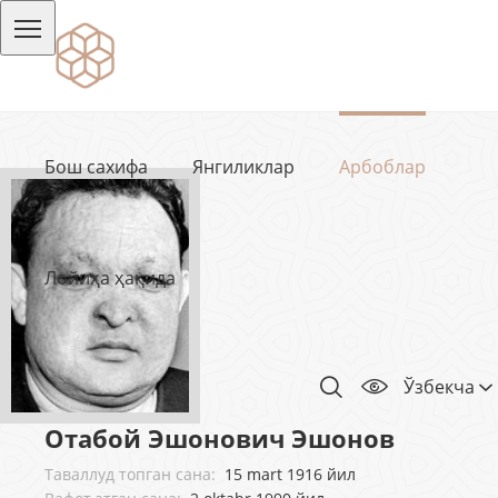
Бош сахифа
Янгиликлар
Арбоблар
Лойиҳа ҳақида
Ўзбекча
Отабой Эшонович Эшонов
Таваллуд топган сана:
15 mart 1916 йил