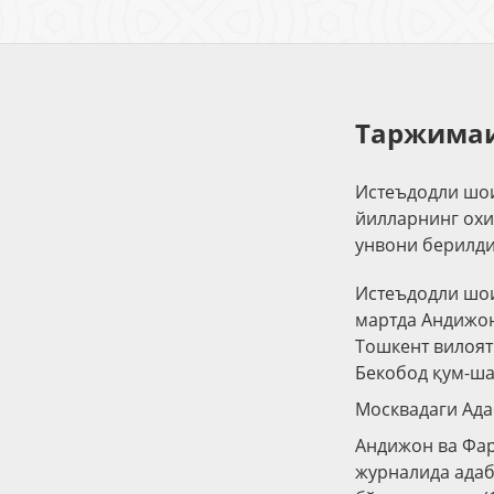
Таржимаи
Истеъдодли шои
йилларнинг охи
унвони берилди
Истеъдодли шои
мартда Андижон
Тошкент вилоят
Бекобод қум-ша
Москвадаги Адаб
Андижон ва Фар
журналида адаб