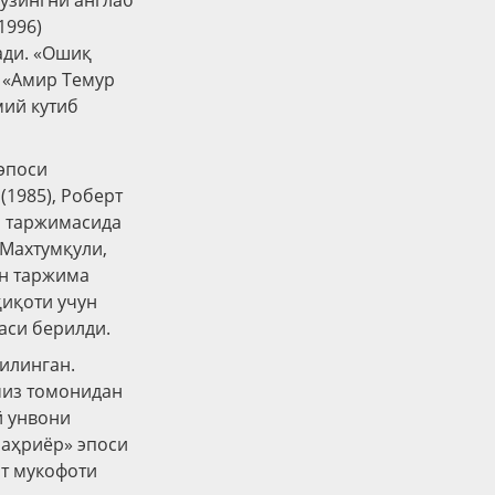
-ўзингни англаб
1996)
ади. «Ошиқ
) «Амир Темур
мий кутиб
эпоси
(1985), Роберт
р таржимасида
 Махтумқули,
ан таржима
қиқоти учун
аси берилди.
илинган.
миз томонидан
й унвони
Шаҳриёр» эпоси
т мукофоти