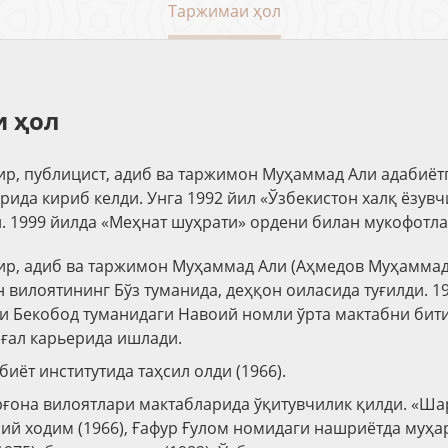
Таржимаи ҳол
 ҳол
р, публицист, адиб ва таржимон Муҳаммад Али адабиётг
рида кириб келди. Унга 1992 йил «Ўзбекистон халқ ёзув
. 1999 йилда «Меҳнат шуҳрати» ордени билан мукофотла
р, адиб ва таржимон Муҳаммад Али (Аҳмедов Муҳаммад 
 вилоятининг Бўз туманида, деҳқон оиласида туғилди. 1
и Бекобод туманидаги Навоий номли ўрта мактабни бити
ғал карьерида ишлади.
иёт институтида таҳсил олди (1966).
ғона вилоятлари мактабларида ўқитувчилик қилди. «Ша
ий ходим (1966), Ғафур Ғулом номидаги нашриётда муҳар