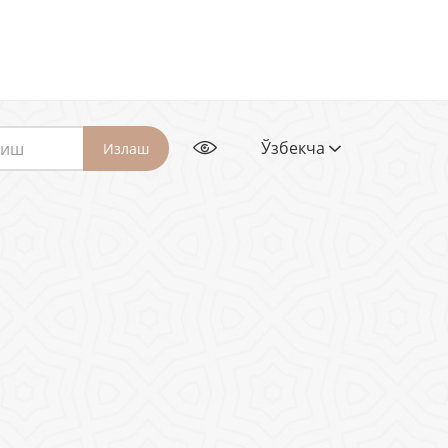
Ўзбекча
Излаш