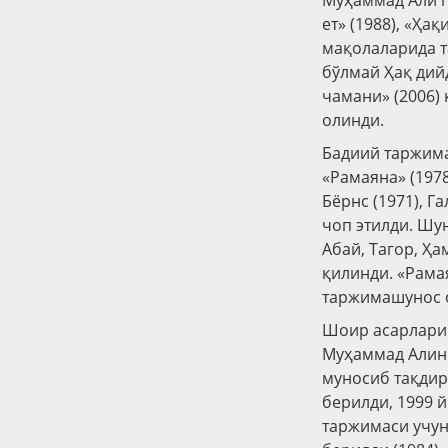
Муҳаммад Али п
ет» (1988), «Ҳа
мақолаларида т
бўлмай Ҳақ дийд
чамани» (2006)
олинди.
Бадиий таржима
«Рамаяна» (197
Бёрнс (1971), 
чоп этилди. Шу
Абай, Тагор, Ҳ
қилинди. «Рама
таржимашунос о
Шоир асарлари 
Муҳаммад Алини
муносиб тақдир
берилди, 1999 
таржимаси учун