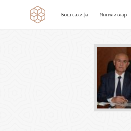
Бош сахифа
Янгиликлар