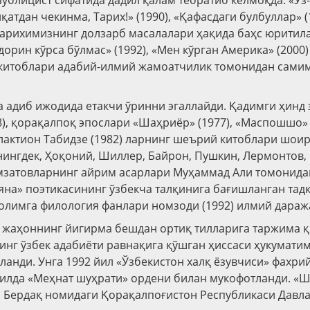
ублицист сифатида дадил қалам тебратиб келмоқда. «Ўз
қиқатдан чекинма, Тарих!» (1990), «Қафасдаги булбуллар» (
арихимизнинг долзарб масалалари ҳақида баҳс юритил
орин кўрса бўлмас» (1992), «Мен кўрган Америка» (2000
 китоблари адабий-илмий жамоатчилик томонидан сами
 адиб ижодида етакчи ўринни эгаллайди. Қадимги ҳинд 
8), қорақалпоқ эпослари «Шаҳриёр» (1977), «Маспошшо» 
Галактион Табидзе (1982) ларнинг шеърий китоблари шои
нингдек, Ҳоқоний, Шиллер, Байрон, Пушкин, Лермонтов,
амзатовларнинг айрим асарлари Муҳаммад Али томонид
яна» поэтикасининг ўзбекча талқинига бағишланган тад
лимга филология фанлари номзоди (1992) илмий дараж
жаҳоннинг йигирма бешдан ортиқ тилларига таржима қ
нг ўзбек адабиёти равнақига қўшган ҳиссаси ҳукумати
ланди. Унга 1992 йил «Ўзбекистон халқ ёзувчиси» фахри
йилда «Меҳнат шуҳрати» ордени билан мукофотланди. «
 Бердақ номидаги Қорақалпоғистон Республикаси Давла