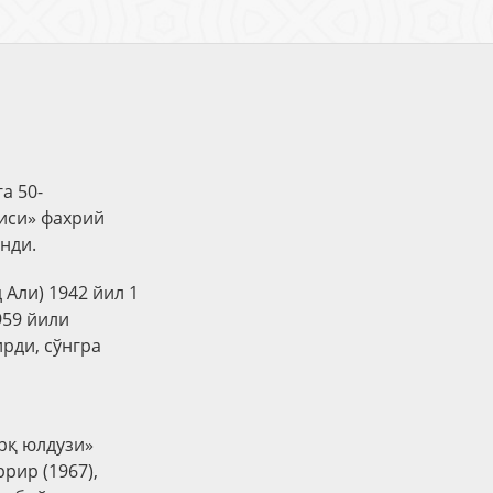
а 50-
чиси» фахрий
нди.
Али) 1942 йил 1
959 йили
рди, сўнгра
рқ юлдузи»
рир (1967),