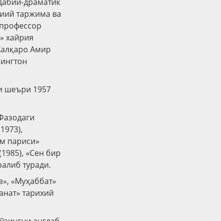
адабий-драматик
диий таржима ва
 профессор
с» хайрия
Халқаро Амир
шингтон
и шеъри 1957
«Фазодаги
1973),
ом париси»
(1985), «Сен бир
ралиб туради.
», «Муҳаббат»
анат» тарихий