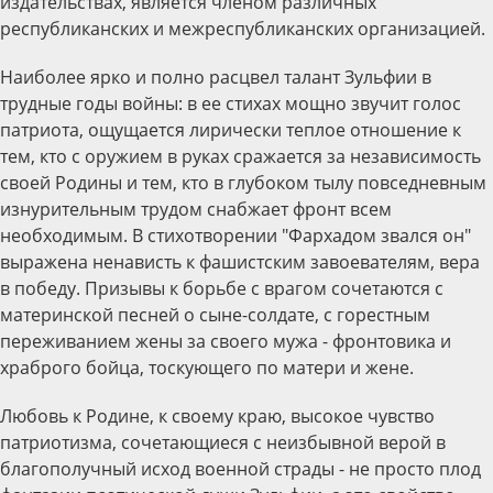
издательствах, является членом различных
республиканских и межреспубликанских организацией.
Наиболее ярко и полно расцвел талант Зульфии в
трудные годы войны: в ее стихах мощно звучит голос
патриота, ощущается лирически теплое отношение к
тем, кто с оружием в руках сражается за независимость
своей Родины и тем, кто в глубоком тылу повседневным
изнурительным трудом снабжает фронт всем
необходимым. В стихотворении "Фархадом звался он"
выражена ненависть к фашистским завоевателям, вера
в победу. Призывы к борьбе с врагом сочетаются с
материнской песней о сыне-солдате, с горестным
переживанием жены за своего мужа - фронтовика и
храброго бойца, тоскующего по матери и жене.
Любовь к Родине, к своему краю, высокое чувство
патриотизма, сочетающиеся с неизбывной верой в
благополучный исход военной страды - не просто плод