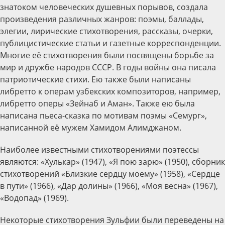
знатоком человеческих душевных порывов, создала
произведения различных жанров: поэмы, баллады,
элегии, лирические стихотворения, рассказы, очерки,
публицистические статьи и газетные корреспонденции.
Многие её стихотворения были посвящены борьбе за
мир и дружбе народов СССР. В годы войны она писала
патриотические стихи. Ею также были написаны
либретто к операм узбекских композиторов, например,
либретто оперы «Зейнаб и Аман». Также ею была
написана пьеса-сказка по мотивам поэмы «Семург»,
написанной её мужем Хамидом Алимджаном.
Наиболее известными стихотворениями поэтессы
являются: «Хулькар» (1947), «Я пою зарю» (1950), сборник
стихотворений «Близкие сердцу моему» (1958), «Сердце
в пути» (1966), «Дар долины» (1966), «Моя весна» (1967),
«Водопад» (1969).
Некоторые стихотворения Зульфии были переведены на