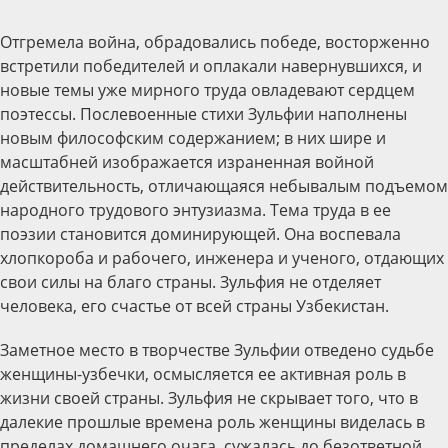
Отгремела война, обрадовались победе, восторженно
встретили победителей и оплакали навернувшихся, и
новые темы уже мирного труда овладевают сердцем
поэтессы. Послевоенные стихи Зульфии наполнены
новым философским содержанием; в них шире и
масштабней изображается израненная войной
действительность, отличающаяся небывалым подъемом
народного трудового энтузиазма. Тема труда в ее
поэзии становится доминирующей. Она воспевала
хлопкороба и рабочего, инженера и ученого, отдающих
свои силы на благо страны. Зульфия не отделяет
человека, его счастье от всей страны Узбекистан.
Заметное место в творчестве Зульфии отведено судьбе
женщины-узбечки, осмысляется ее активная роль в
жизни своей страны. Зульфия не скрывает того, что в
далекие прошлые времена роль женщины виделась в
пределах домашнего очага, сужалась до безответной