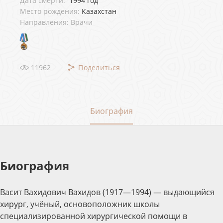
Дата смерти:
1994 год
Место рождения:
Казахcтан
Направления: Врачи
11962
Поделиться
Биография
Биография
Васит Вахидович Вахидов (1917—1994) — выдающийся
хирург, учёный, основоположник школы
специализированной хирургической помощи в