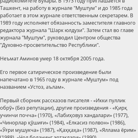
радиокомитете Бухары. В 1973 году приглашается в
Ташкент, на работу в журнале "Муштум" и до 1985 года
работает в этом журнале ответственным секретарем. В
1989 году исполняет обязанность заместителя главного
редактора журнала "Шарк юлдузи". Затем стал во главе
журнала "Муштум", руководил Центром общества
"Духовно-просветительство Республики".
Неъмат Аминов умер 18 октября 2005 года.
Его первое сатирическое произведение были
напечатано в 1965 году в журнале «Муштум» под
названием «Устоз, аълам».
Первый сборник рассказов писателя - «Икки пуллик
обрў» (Без репутации), другие произведения - «Қирқ
учинчи почча» (1970), «Лабиҳовуз хандалари» (1977),
«Чинорлар қўшиғи» (1984), «Елкасиз полвон» (1986),
«Ўғри мушукча» (1987), «Қаҳқаҳа» (1987), «Яллама ёрим»
(1988), «Чол боланинг эртаклари» (1990).