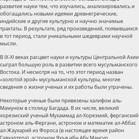
развитие науки тем, что изучались, анализировались и
обогащались новыми идеями древнегреческие,
индийские и другие культурно и научно значимые
трактаты. В результате, ряд произведений, появившихся
в тот период, стали уникальными шедеврами научной
мысли.
В IX-XI веках расцвет науки и культуры Центральной Азии
сыграл большую роль в развитии всего мусульманского
Востока. И несмотря на то, что этот период назван
«золотой эрой» мусульманской культуры, многие
сведения о жизни ученых и их работы были утрачены.
Некоторые ученые были привезены халифом аль-
Мамуном в столицу Багдада. В их числе, великий
хорезмский ученый Мухаммад ал-Хорезмий, ферганский
астроном аль-Фергани, астроном и математик ал-Аббас
ал-Жаухарий из Фороса (в настоящее время район
Гавхартепа), астроном Яхъя ибн Абу Мансур,