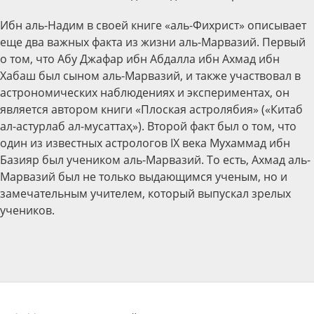
Ибн аль-Надим в своей книге «аль-Фихрист» описывает
еще два важных факта из жизни аль-Марвазий. Первый
о том, что Абу Джафар ибн Абдалла ибн Ахмад ибн
Хабаш был сыном аль-Марвазий, и также участвовал в
астрономических наблюдениях и экспериментах, он
является автором книги «Плоская астролябия» («Китаб
ал-астурлаб ал-мусаттаҳ»). Второй факт был о том, что
один из известных астрологов IХ века Мухаммад ибн
Базияр был учеником аль-Марвазий. То есть, Ахмад аль-
Марвазий был не только выдающимся ученым, но и
замечательным учителем, который выпускал зрелых
учеников.