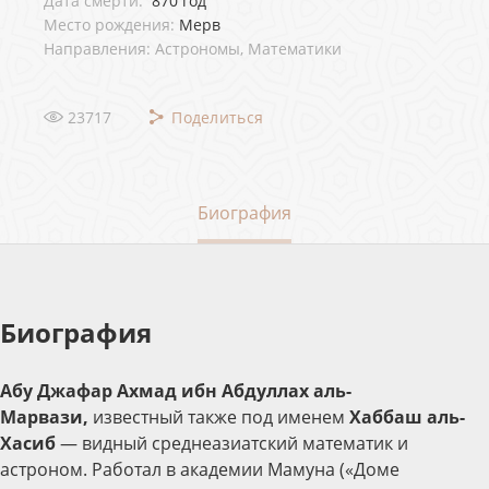
Дата смерти:
870 год
Место рождения:
Мерв
Направления: Астрономы, Математики
23717
Поделиться
Биография
Биография
Абу Джафар Ахмад ибн Абдуллах аль-
Марвази,
известный также под именем
Хаббаш аль-
Хасиб
— видный среднеазиатский математик и
астроном. Работал в академии Мамуна («Доме