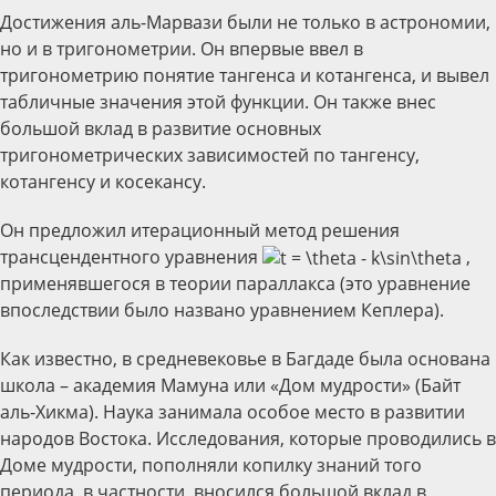
Достижения аль-Марвази были не только в астрономии,
но и в тригонометрии. Он впервые ввел в
тригонометрию понятие тангенса и котангенса, и вывел
табличные значения этой функции. Он также внес
большой вклад в развитие основных
тригонометрических зависимостей по тангенсу,
котангенсу и косекансу.
Он предложил итерационный метод решения
трансцендентного уравнения
,
применявшегося в теории параллакса (это уравнение
впоследствии было названо уравнением Кеплера).
Как известно, в средневековье в Багдаде была основана
школа – академия Мамуна или «Дом мудрости» (Байт
аль-Хикма). Наука занимала особое место в развитии
народов Востока. Исследования, которые проводились в
Доме мудрости, пополняли копилку знаний того
периода, в частности, вносился большой вклад в