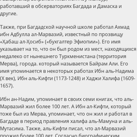
работавший в обсерваториях Багдада и Дамаска и
другие.
Также, при Багдадской научной школе работал Ахмад
ибн Адбулла ал-Марвазий, известный по прозвищу
«Ҳабаш ал-Ҳосиб» («бухгалтер Эфиопии»). Его имя
указывает на то, что он был родом из мест, находящихся
недалеко от нынешнего Туркменистана (территория
Мерва), города. который называется Байрам Али. Его
имя упоминается в некоторых работах Ибн аль-Надима
(Х век), Ибн аль-Кифти (1173-1248) и Хаджи Халифа (1609-
1657).
Ибн ан-Надим, упоминает в своих семи книгах, что аль-
Марвазий жил более 100 лет. А Ибн ал-Кифти, который
тоже был из Мерва, упоминает, что он жил и работал в
Багдаде в период правления халифа аль-Мамуна и аль-
Мутасима. Также, аль-Кифти писал, что ал-Марвазий
прожил более 100 лет. Согласно биографическим