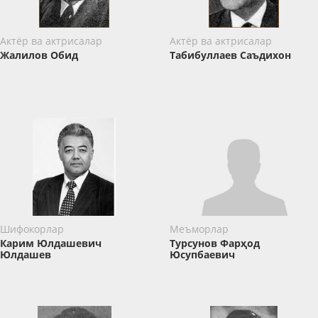
Актёр ва актрисалар
Актёр ва актрисалар
Жалилов Обид
Табибуллаев Саъдихон
Шифокорлар
Меъморлар
Карим Юлдашевич
Турсунов Фарҳод
Юлдашев
Юсупбаевич