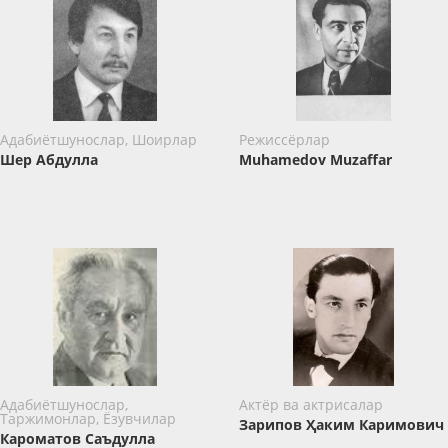
Адабиётшунослар, Шоирлар
Режиссёрлар
Шер Абдулла
Muhamedov Muzaffar
Адабиётшунослар,
Актёр ва актрисалар
Таржимонлар, Ёзувчилар
Зарипов Ҳаким Каримович
Кароматов Саъдулла