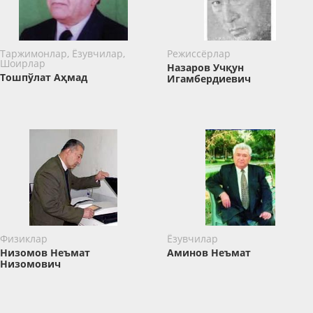
Таржимонлар, Ёзувчилар,
Режиссёрлар
Шоирлар
Назаров Учқун
Тошпўлат Аҳмад
Игамбердиевич
Физиклар
Ёзувчилар
Низомов Неъмат
Аминов Неъмат
Низомович