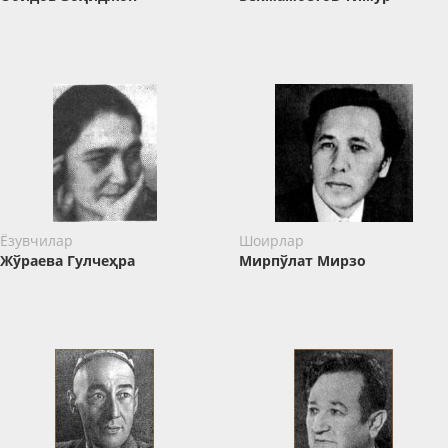
Ёзувчилар
Шоирлар
Жўраева Гулчеҳра
Мирпўлат Мирзо