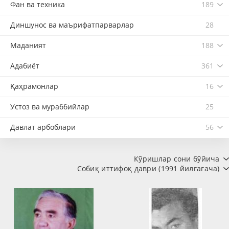
Фан ва техника
189
Диншунос ва маърифатпарварлар
28
Маданият
188
Адабиёт
361
Қаҳрамонлар
16
Устоз ва мураббийлар
25
Давлат арбоблари
56
Кўришлар сони бўйича
Собиқ иттифоқ даври (1991 йилгагача)