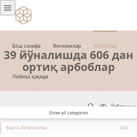
Бош сахифа
Янгиликлар
Арбоблар
39 йўналишда 606 дан
ортиқ арбоблар
Лойиҳа ҳақида
Ўзбекча
Show all categories
Барча йўналишлар
606