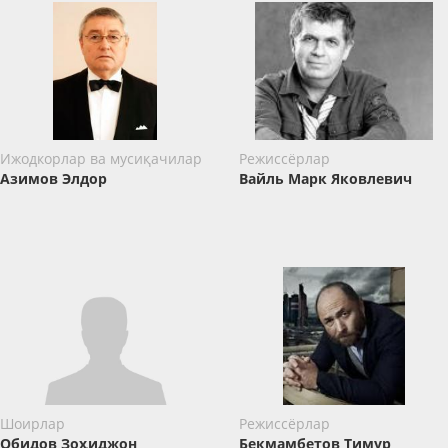
Ижодкорлар ва мусиқачилар
Режиссёрлар
Азимов Элдор
Вайль Марк Яковлевич
Шоирлар
Режиссёрлар
Обидов Зоҳиджон
Бекмамбетов Тимур