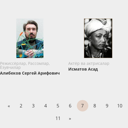
Режиссёрлар, Рассомлар,
Актёр ва актрисалар
Ёзувчилар
Исматов Асад
Алибеков Сергей Арифович
«
2
3
4
5
6
7
8
9
10
11
»