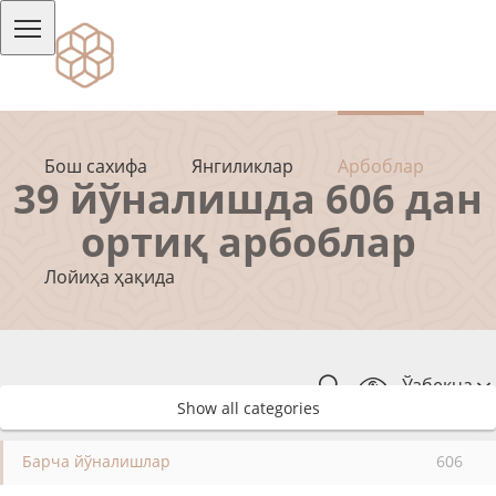
Бош сахифа
Янгиликлар
Арбоблар
39 йўналишда 606 дан
ортиқ арбоблар
Лойиҳа ҳақида
Ўзбекча
Show all categories
Барча йўналишлар
606