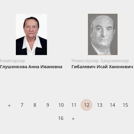
Кимёгарлар
Режиссёрлар, Қаҳрамонлар
Глушенкова Анна Ивановна
Гибалевич Исай Ханонович
«
7
8
9
10
11
12
13
14
15
16
»