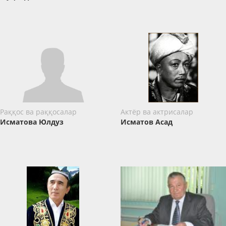
Раққос ва раққосалар
Актёр ва актрисалар
Исматова Юлдуз
Исматов Асад