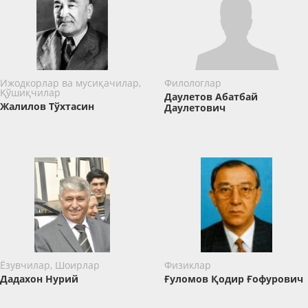
Ижодкорлар ва мусиқачилар,
Филологлар
Қўшиқчилар
Даулетов Абатбай
Жалилов Тўхтасин
Даулетович
Ёзувчилар, Шоирлар
Физиклар
Дадахон Нурий
Ғуломов Қодир Ғофурович