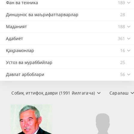
Фан ва техника
189
Диншунос ва маърифатпарварлар
28
Маданият
188
Адабиёт
361
Қаҳрамонлар
16
Устоз ва мураббийлар
25
Давлат арбоблари
56
Собиқ иттифоқ даври (1991 йилгагача)
Саралаш