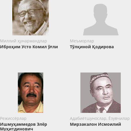
Миллий ҳунармандлар
Меъморлар
Иброҳим Усто Комил ўғли
Тўлқиной Қодирова
Режиссёрлар
Адабиётшунослар, Ёзувчилар
Ишмуҳаммедов Элёр
Мирзакалон Исмоилий
Муҳитдинович