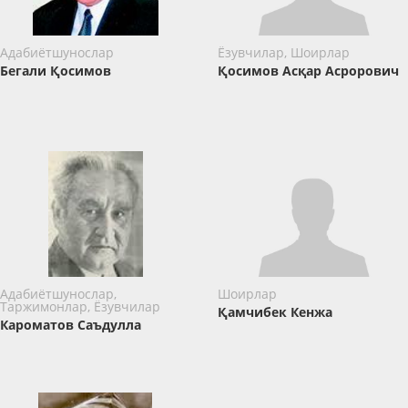
Адабиётшунослар
Ёзувчилар, Шоирлар
Бегали Қосимов
Қосимов Асқар Асрорович
Адабиётшунослар,
Шоирлар
Таржимонлар, Ёзувчилар
Қамчибек Кенжа
Кароматов Саъдулла