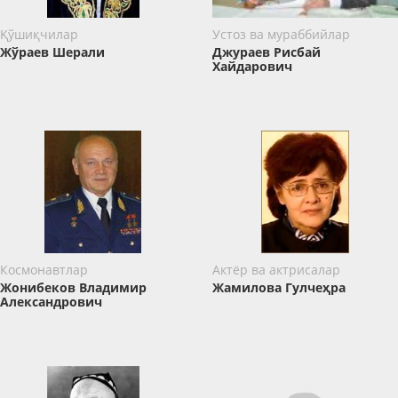
Қўшиқчилар
Устоз ва мураббийлар
Жўраев Шерали
Джураев Рисбай
Хайдарович
Космонавтлар
Актёр ва актрисалар
Жонибеков Владимир
Жамилова Гулчеҳра
Александрович