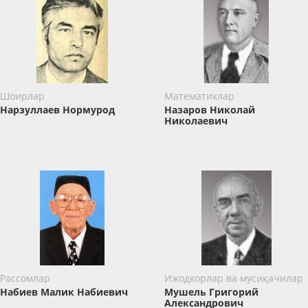
Шоирлар
Математиклар
Нарзуллаев Нормурод
Назаров Николай
Николаевич
Рассомлар
Ижодкорлар ва мусиқачилар
Набиев Малик Набиевич
Мушель Григорий
Александрович