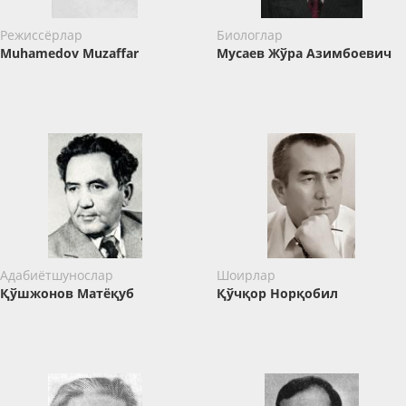
Режиссёрлар
Биологлар
Muhamedov Muzaffar
Мусаев Жўра Азимбоевич
Адабиётшунослар
Шоирлар
Қўшжонов Матёқуб
Қўчқор Норқобил