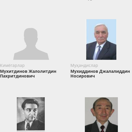
Кимёгарлар
Муҳандислар
Мухитдинов Жалолитдин
Мухиддинов Джалалиддин
Пахритдинович
Носирович