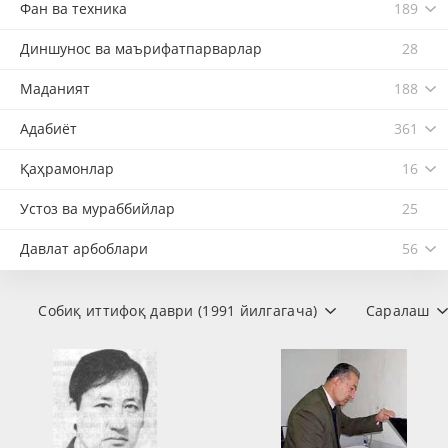
Фан ва техника
189
Диншунос ва маърифатпарварлар
28
Маданият
188
Адабиёт
361
Қаҳрамонлар
16
Устоз ва мураббийлар
25
Давлат арбоблари
56
Собиқ иттифоқ даври (1991 йилгагача)
Саралаш