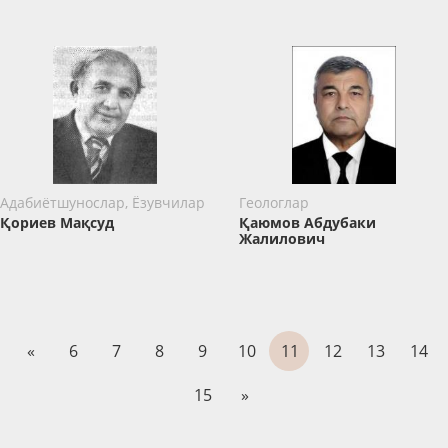
Адабиётшунослар, Ёзувчилар
Геологлар
Қориев Мақсуд
Қаюмов Абдубаки
Жалилович
«
6
7
8
9
10
11
12
13
14
15
»