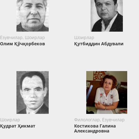
Ёзувчилар, Шоирлар
Шоирлар
Олим Қўчқорбеков
Қутбиддин Абдували
Шоирлар
Филологлар, Ёзувчилар
Қудрат Ҳикмат
Костикова Галина
Александровна