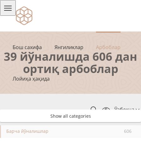
Бош сахифа
Янгиликлар
Арбоблар
39 йўналишда 606 дан
ортиқ арбоблар
Лойиҳа ҳақида
Ўзбекча
Show all categories
Барча йўналишлар
606