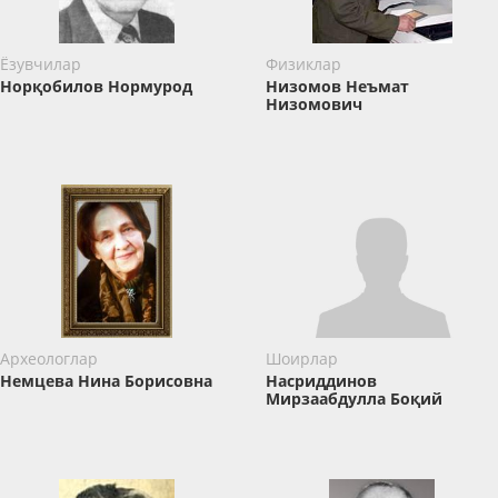
Ёзувчилар
Физиклар
Норқобилов Нормурод
Низомов Неъмат
Низомович
Археологлар
Шоирлар
Немцева Нина Борисовна
Насриддинов
Мирзаабдулла Боқий