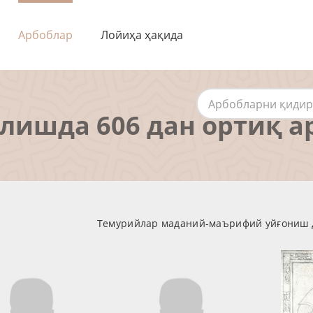
Арбоблар
Лойиҳа ҳақида
алишда 606 дан ортиқ а
Темурийлар маданий-маърифий уйғониш д