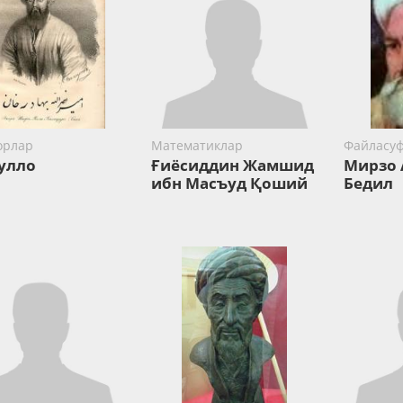
орлар
Математиклар
Файласуф
улло
Ғиёсиддин Жамшид
Мирзо 
ибн Масъуд Қоший
Бедил