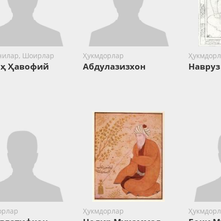
чилар, Шоирлар
Ҳукмдорлар
Ҳукмдорл
ҳ Ҳавофий
Абдулазизхон
Навруз
орлар
Ҳукмдорлар
Ҳукмдорл