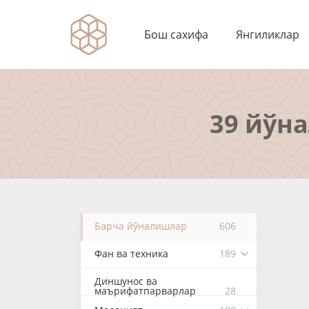
Бош сахифа
Янгиликлар
39 йўн
Барча йўналишлар
606
Фан ва техника
189
Диншунос ва
маърифатпарварлар
28