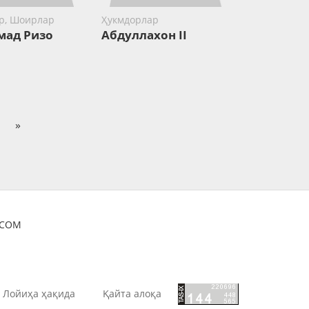
р, Шоирлар
Ҳукмдорлар
ад Ризо
Абдуллахон II
й
»
OCOM
Лойиҳа ҳақида
Қайта алоқа