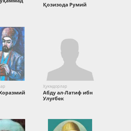
Муҳаммад
Қозизода Румий
лар
Ҳукмдорлар
Хоразмий
Абду ал-Латиф ибн
Улуғбек