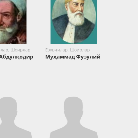
лар, Шоирлар
Ёзувчилар, Шоирлар
Абдулқодир
Муҳаммад Фузулий