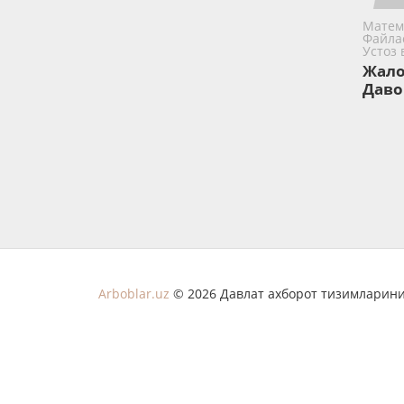
Матем
Файла
Устоз
Жал
Даво
Arboblar.uz
© 2026 Давлат ахборот тизимларини