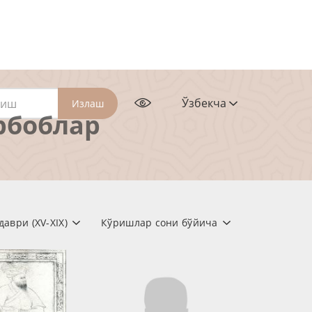
Ўзбекча
Излаш
рбоблар
аври (XV-XIX)
Кўришлар сони бўйича