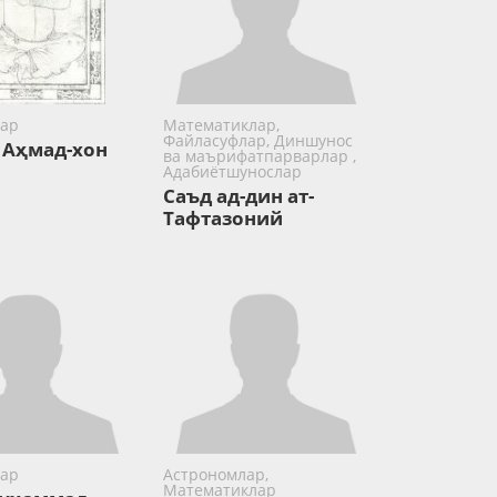
ар
Математиклар,
Файласуфлар, Диншунос
 Аҳмад-хон
ва маърифатпарварлар ,
Адабиётшунослар
Саъд ад-дин ат-
Тафтазоний
ар
Астрономлар,
Математиклар