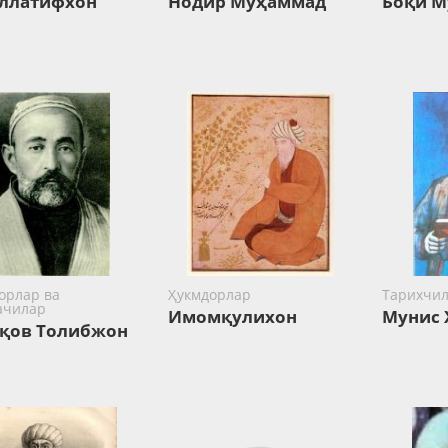
ллатифхон
Нодир Муҳаммад
Боқи 
орлар ва
Ҳукмдорлар
Тарихчи
ачилар
Имомқулихон
Мунис 
қов Толибжон