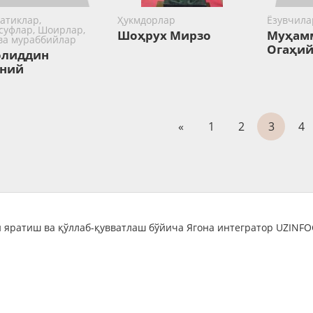
атиклар,
Ҳукмдорлар
Ёзувчила
суфлар, Шоирлар,
Шоҳрух Мирзо
Муҳамм
 ва мураббийлар
Огаҳи
олиддин
ний
«
1
2
3
4
 яратиш ва қўллаб-қувватлаш бўйича Ягона интегратор UZINF