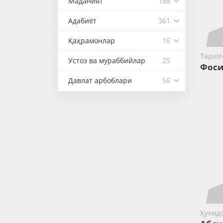
Маданият
188
Адабиёт
361
Қаҳрамонлар
16
Тарих
Устоз ва мураббийлар
25
Фоси
Давлат арбоблари
56
Ҳукмд