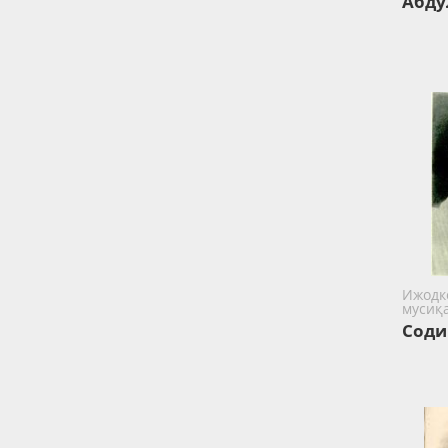
Абду
Ижодк
мусиқ
Соди