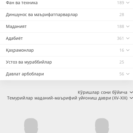
Фан ва техника
189
Диншунос ва маърифатпарварлар
28
Маданият
188
Адабиёт
361
Қаҳрамонлар
16
Устоз ва мураббийлар
25
Давлат арбоблари
56
Кўришлар сони бўйича
Темурийлар маданий-маърифий уйғониш даври (XV-XIX)