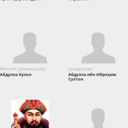
Миллий ҳунармандлар
Ҳукмдорлар
Абдулла Кулол
Абдулла ибн Иброҳим
Cултон