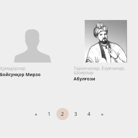
Ҳукмдорлар
Тарихчилар, Ёзувчилар,
Шоирлар
Бойсунқор Мирзо
Абулғози
«
1
2
3
4
»