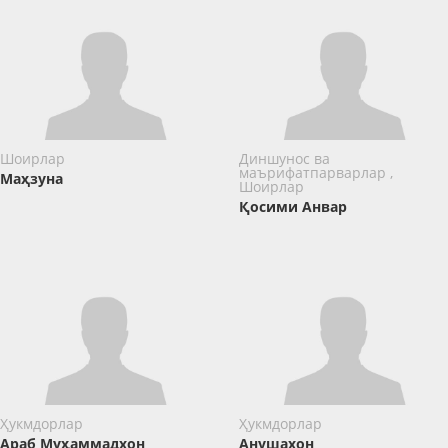
Шоирлар
Диншунос ва
маърифатпарварлар ,
Маҳзуна
Шоирлар
Қосими Анвар
Ҳукмдорлар
Ҳукмдорлар
Араб Муҳаммадхон
Анушахон