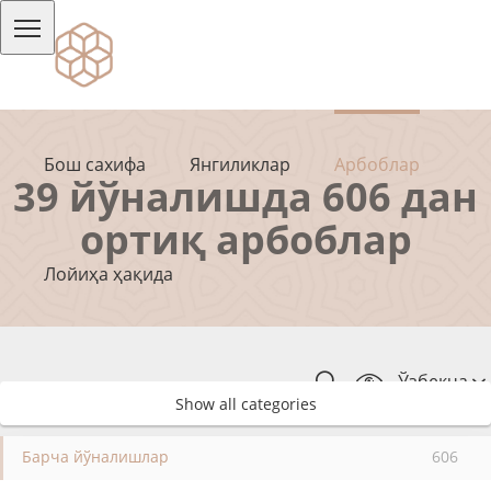
Бош сахифа
Янгиликлар
Арбоблар
39 йўналишда 606 дан
ортиқ арбоблар
Лойиҳа ҳақида
Ўзбекча
Show all categories
Барча йўналишлар
606