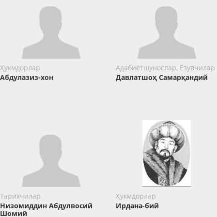
Ҳукмдорлар
Адабиётшунослар, Ёзувчилар
Абдулазиз-хон
Давлатшоҳ Самарқандий
Тарихчилар
Ҳукмдорлар
Низомиддин Абдулвосий
Ирдана-бий
Шомий