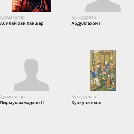
Ҳукмдорлар
Ҳукмдорлар
Абилай хан Каншер
Абдуллахон I
Ҳукмдорлар
Ҳукмдорлар
Пирмуҳаммадхон II
Кучкунжихон