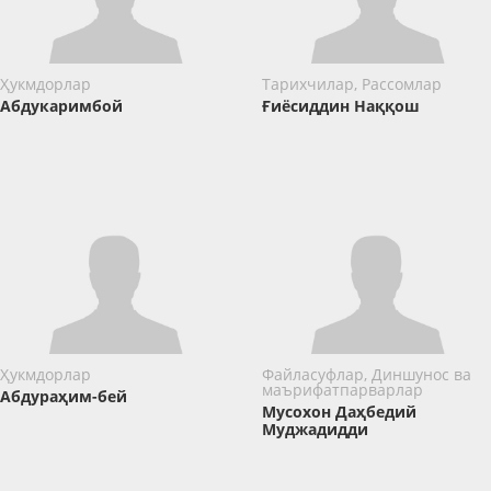
Ҳукмдорлар
Тарихчилар, Рассомлар
Абдукаримбой
Ғиёсиддин Наққош
Ҳукмдорлар
Файласуфлар, Диншунос ва
маърифатпарварлар
Абдураҳим-бей
Мусохон Даҳбедий
Муджадидди