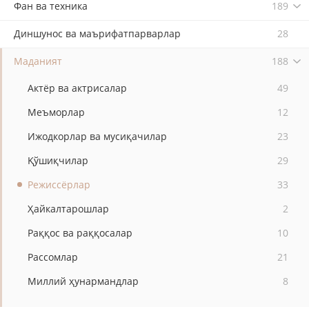
Фан ва техника
189
Диншунос ва маърифатпарварлар
28
Маданият
188
Актёр ва актрисалар
49
Меъморлар
12
Ижодкорлар ва мусиқачилар
23
Қўшиқчилар
29
Режиссёрлар
33
Ҳайкалтарошлар
2
Раққос ва раққосалар
10
Рассомлар
21
Миллий ҳунармандлар
8