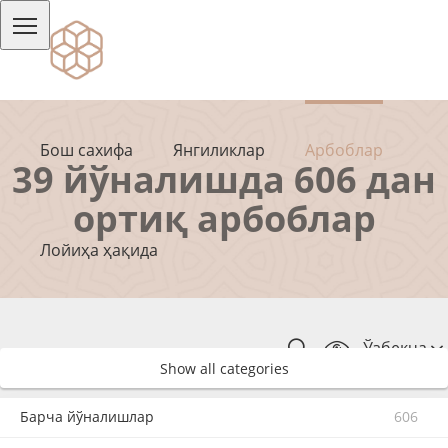
Бош сахифа
Янгиликлар
Арбоблар
39 йўналишда 606 дан
ортиқ арбоблар
Лойиҳа ҳақида
Ўзбекча
Show all categories
Барча йўналишлар
606