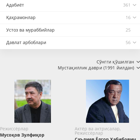
Адабиёт
361
Қаҳрамонлар
16
Устоз ва мураббийлар
25
Давлат арбоблари
56
Сўнгги қўшилган
Мустақиллик даври (1991 йилдан)
Режиссёрлар
Актёр ва актрисалар,
Режиссёрлар
Мусоқов Зулфиқор
Саъдиев Ёдгор Ҳабибович