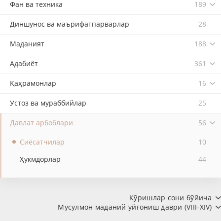
Фан ва техника
189
Диншунос ва маърифатпарварлар
28
Маданият
188
Адабиёт
361
Қаҳрамонлар
16
Устоз ва мураббийлар
25
Давлат арбоблари
56
Сиёсатчилар
10
Ҳукмдорлар
44
Кўришлар сони бўйича
Мусулмон маданий уйғониш даври (VIII-XIV)