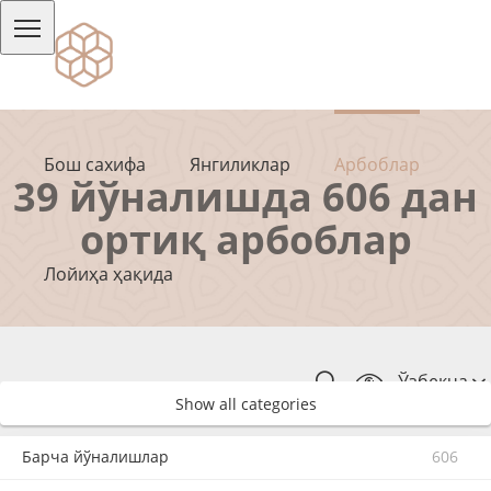
Бош сахифа
Янгиликлар
Арбоблар
39 йўналишда 606 дан
ортиқ арбоблар
Лойиҳа ҳақида
Ўзбекча
Show all categories
Барча йўналишлар
606