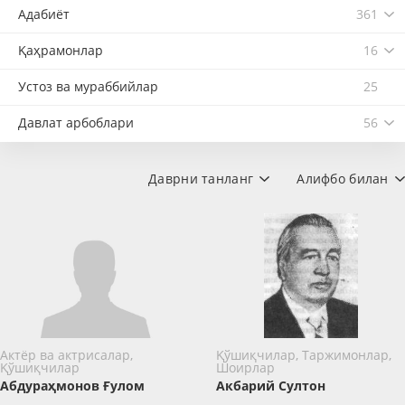
Адабиёт
361
Қаҳрамонлар
16
Устоз ва мураббийлар
25
Давлат арбоблари
56
Даврни танланг
Алифбо билан
Актёр ва актрисалар,
Қўшиқчилар, Таржимонлар,
Қўшиқчилар
Шоирлар
Абдураҳмонов Ғулом
Акбарий Султон