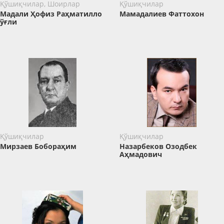
Қўшиқчилар, Шоирлар
Қўшиқчилар
Мадали Ҳофиз Раҳматилло
Мамадалиев Фаттохон
ўғли
Қўшиқчилар
Қўшиқчилар
Мирзаев Бобораҳим
Назарбеков Озодбек
Аҳмадович