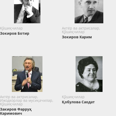
Қўшиқчилар
Актёр ва актрисалар,
Қўшиқчилар
Зокиров Ботир
Зокиров Карим
Актёр ва актрисалар,
Қўшиқчилар
Ижодкорлар ва мусиқачилар,
Қобулова Саодат
Қўшиқчилар
Закиров Фарруҳ
Каримович