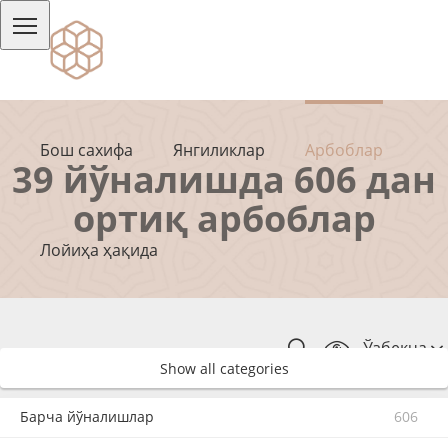
Бош сахифа
Янгиликлар
Арбоблар
39 йўналишда 606 дан
ортиқ арбоблар
Лойиҳа ҳақида
Ўзбекча
Show all categories
Барча йўналишлар
606