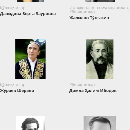
Қўшиқчилар
Ижодкорлар ва мусиқачилар,
Қўшиқчилар
Давидова Берта Зауровна
Жалилов Тўхтасин
Қўшиқчилар
Қўшиқчилар
Жўраев Шерали
Домла Ҳалим Ибодов