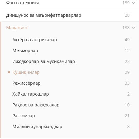
Фан ва техника
189
Диншунос ва маърифатпарварлар
28
Маданият
188
Актёр ва актрисалар
49
Меъморлар
12
Ижодкорлар ва мусиқачилар
23
Қўшиқчилар
29
Режиссёрлар
33
Ҳайкалтарошлар
2
Раққос ва раққосалар
10
Рассомлар
21
Миллий ҳунармандлар
8