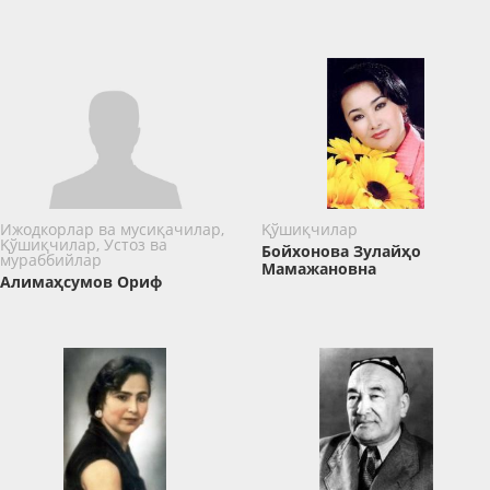
Ижодкорлар ва мусиқачилар,
Қўшиқчилар
Қўшиқчилар, Устоз ва
Бойхонова Зулайҳо
мураббийлар
Мамажановна
Алимаҳсумов Ориф