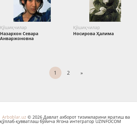
Қўшиқчилар
Қўшиқчилар
Назархон Севара
Носирова Ҳалима
Анваржоновна
1
2
»
Arboblar.uz
© 2026 Давлат ахборот тизимларини яратиш ва
қўллаб-қувватлаш бўйича Ягона интегратор UZINFOCOM