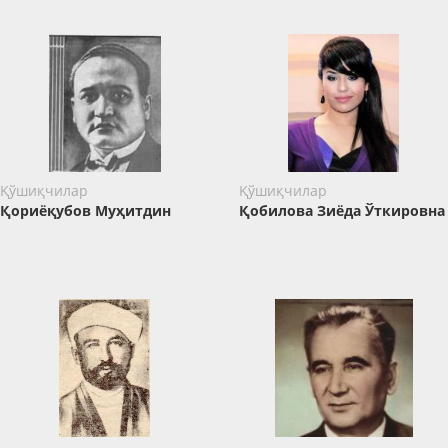
Қўшиқчилар
Қўшиқчилар
Қориёқубов Муҳитдин
Қобилова Зиёда Ўткировна