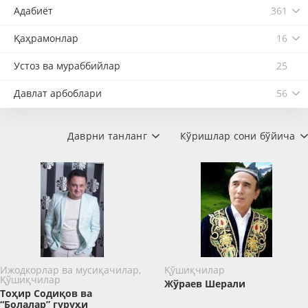
Адабиёт
361
Қаҳрамонлар
16
Устоз ва мураббийлар
25
Давлат арбоблари
56
Даврни танланг
Кўришлар сони бўйича
Ижодкорлар ва мусиқачилар,
Қўшиқчилар
Қўшиқчилар
Жўраев Шерали
Тоҳир Содиқов ва
“Болалар” гуруҳи