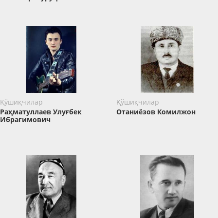
Қўшиқчилар
Қўшиқчилар
Раҳматуллаев Улуғбек
Отаниёзов Комилжон
Ибрагимович