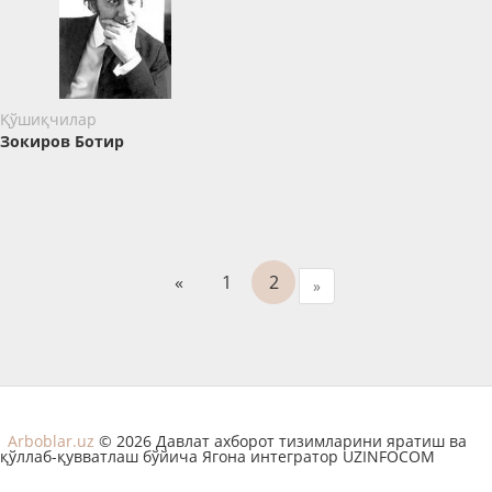
Қўшиқчилар
Зокиров Ботир
«
1
2
»
Arboblar.uz
© 2026 Давлат ахборот тизимларини яратиш ва
қўллаб-қувватлаш бўйича Ягона интегратор UZINFOCOM