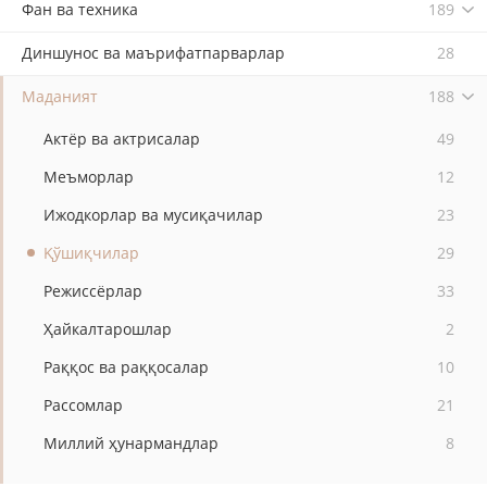
Фан ва техника
189
Диншунос ва маърифатпарварлар
28
Маданият
188
Актёр ва актрисалар
49
Меъморлар
12
Ижодкорлар ва мусиқачилар
23
Қўшиқчилар
29
Режиссёрлар
33
Ҳайкалтарошлар
2
Раққос ва раққосалар
10
Рассомлар
21
Миллий ҳунармандлар
8