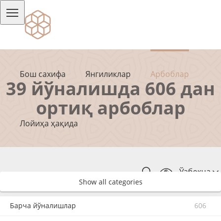
Бош сахифа
Янгиликлар
Арбоблар
39 йўналишда 606 дан
ортиқ арбоблар
Лойиҳа ҳақида
Ўзбекча
Show all categories
Барча йўналишлар
606