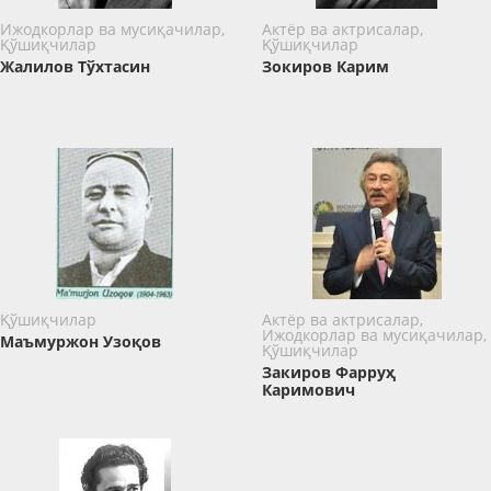
Ижодкорлар ва мусиқачилар,
Актёр ва актрисалар,
Қўшиқчилар
Қўшиқчилар
Жалилов Тўхтасин
Зокиров Карим
Қўшиқчилар
Актёр ва актрисалар,
Ижодкорлар ва мусиқачилар,
Маъмуржон Узоқов
Қўшиқчилар
Закиров Фарруҳ
Каримович