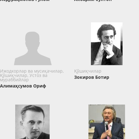
Ижодкорлар ва мусиқачилар,
Қўшиқчилар
Қўшиқчилар, Устоз ва
Зокиров Ботир
мураббийлар
Алимаҳсумов Ориф