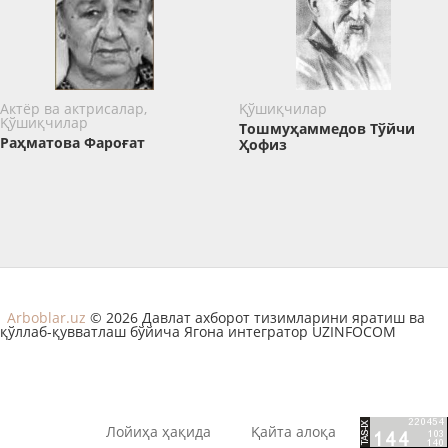
Актёр ва актрисалар,
Қўшиқчилар
Қўшиқчилар
Тошмуҳаммедов Тўйчи
Раҳматова Фароғат
Ҳофиз
Arboblar.uz
© 2026 Давлат ахборот тизимларини яратиш ва
қўллаб-қувватлаш бўйича Ягона интегратор UZINFOCOM
Лойиҳа ҳақида
Қайта алоқа