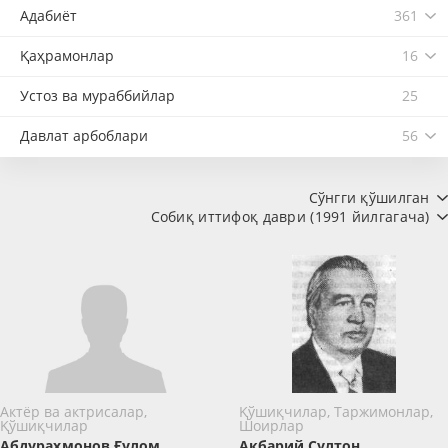
Адабиёт
361
Қаҳрамонлар
16
Устоз ва мураббийлар
25
Давлат арбоблари
56
Сўнгги қўшилган
Собиқ иттифоқ даври (1991 йилгагача)
Актёр ва актрисалар,
Қўшиқчилар, Таржимонлар,
Қўшиқчилар
Шоирлар
Абдураҳмонов Ғулом
Акбарий Султон