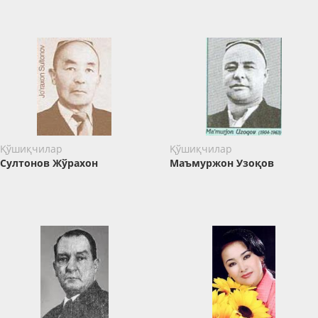
Қўшиқчилар
Қўшиқчилар
Султонов Жўрахон
Маъмуржон Узоқов