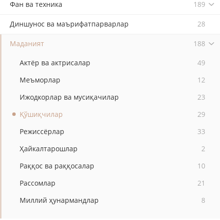
Фан ва техника
189
Диншунос ва маърифатпарварлар
28
Маданият
188
Актёр ва актрисалар
49
Меъморлар
12
Ижодкорлар ва мусиқачилар
23
Қўшиқчилар
29
Режиссёрлар
33
Ҳайкалтарошлар
2
Раққос ва раққосалар
10
Рассомлар
21
Миллий ҳунармандлар
8