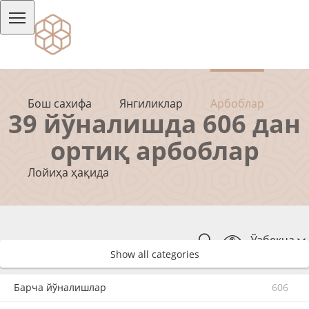
Бош сахифа
Янгиликлар
Арбоблар
39 йўналишда 606 дан
ортиқ арбоблар
Лойиҳа ҳақида
Ўзбекча
Show all categories
Барча йўналишлар
606