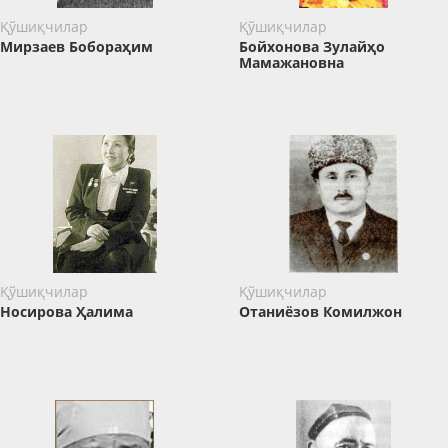
Қўшиқчилар
Қўшиқчилар
Мирзаев Бобораҳим
Бойхонова Зулайҳо
Мамажановна
Қўшиқчилар
Қўшиқчилар
Носирова Ҳалима
Отаниёзов Комилжон