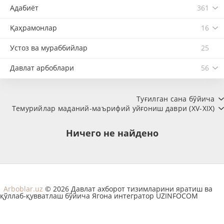
Адабиёт
361
Қаҳрамонлар
16
Устоз ва мураббийлар
25
Давлат арбоблари
56
Туғилган сана бўйича
Темурийлар маданий-маърифий уйғониш даври (XV-XIX)
Ничего не найдено
Arboblar.uz
© 2026 Давлат ахборот тизимларини яратиш ва
қўллаб-қувватлаш бўйича Ягона интегратор UZINFOCOM