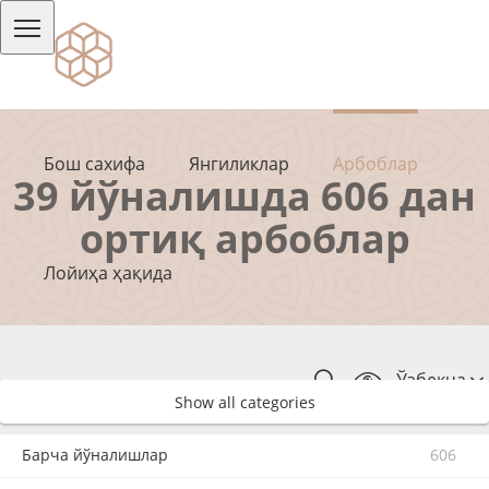
Бош сахифа
Янгиликлар
Арбоблар
39 йўналишда 606 дан
ортиқ арбоблар
Лойиҳа ҳақида
Ўзбекча
Show all categories
Барча йўналишлар
606