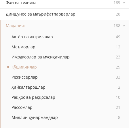
Фан ва техника
189
Диншунос ва маърифатпарварлар
28
Маданият
188
Актёр ва актрисалар
49
Меъморлар
12
Ижодкорлар ва мусиқачилар
23
Қўшиқчилар
29
Режиссёрлар
33
Ҳайкалтарошлар
2
Раққос ва раққосалар
10
Рассомлар
21
Миллий ҳунармандлар
8