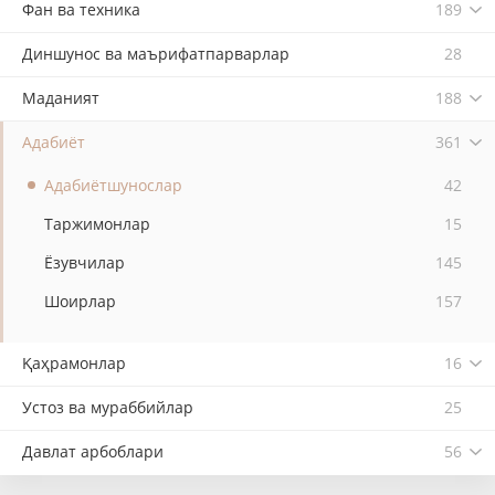
Фан ва техника
189
Диншунос ва маърифатпарварлар
28
Маданият
188
Адабиёт
361
Адабиётшунослар
42
Таржимонлар
15
Ёзувчилар
145
Шоирлар
157
Қаҳрамонлар
16
Устоз ва мураббийлар
25
Давлат арбоблари
56