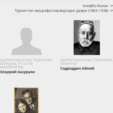
Алифбо билан
Туркистон маърифатпарварлари даври (1865-1938)
Адабиётшунослар, Ёзувчилар,
Адабиётшунослар, Ёзувчилар,
Шоирлар, Устоз ва
Шоирлар
мураббийлар
Садриддин Айний
Зоҳирий Ашурали