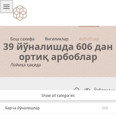
Бош сахифа
Янгиликлар
Арбоблар
39 йўналишда 606 дан
ортиқ арбоблар
Лойиҳа ҳақида
Ўзбекча
Show all categories
Барча йўналишлар
606