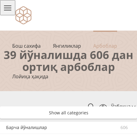
Бош сахифа
Янгиликлар
Арбоблар
39 йўналишда 606 дан
ортиқ арбоблар
Лойиҳа ҳақида
Ўзбекча
Show all categories
Барча йўналишлар
606