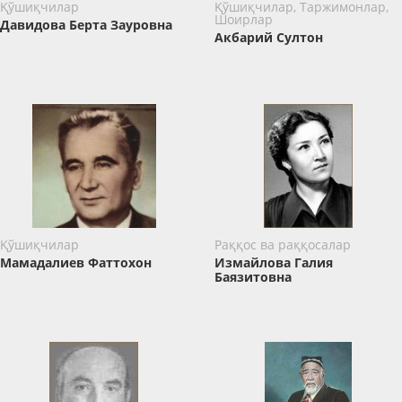
Қўшиқчилар
Қўшиқчилар, Таржимонлар,
Шоирлар
Давидова Берта Зауровна
Акбарий Султон
Қўшиқчилар
Раққос ва раққосалар
Мамадалиев Фаттохон
Измайлова Галия
Баязитовна