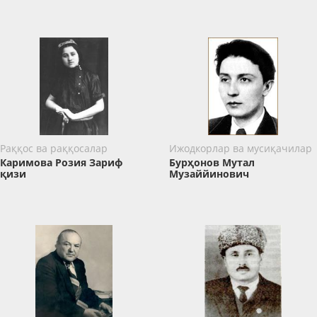
Раққос ва раққосалар
Ижодкорлар ва мусиқачилар
Каримова Розия Зариф
Бурҳонов Мутал
қизи
Музаййинович