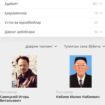
Адабиёт
361
Қаҳрамонлар
16
Устоз ва мураббийлар
25
Давлат арбоблари
56
Даврни танланг
Туғилган сана бўйича
Рассомлар
Рассомлар
Савицкий Игорь
Набиев Малик Набиевич
Витальевич