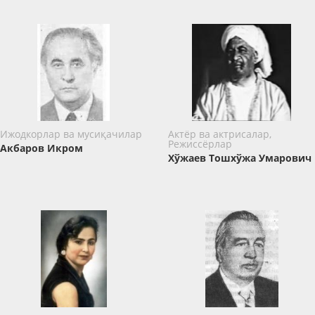
Ижодкорлар ва мусиқачилар
Актёр ва актрисалар,
Режиссёрлар
Акбаров Икром
Хўжаев Тошхўжа Умарович