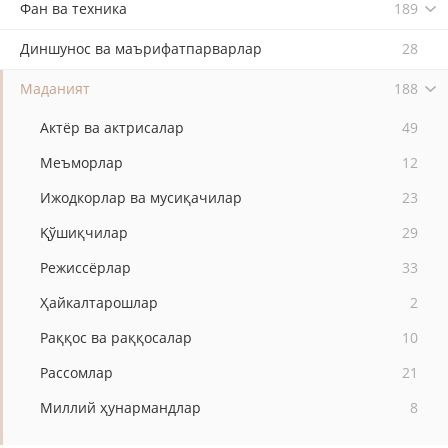
Фан ва техника
189
Диншунос ва маърифатпарварлар
28
Маданият
188
Актёр ва актрисалар
49
Меъморлар
12
Ижодкорлар ва мусиқачилар
23
Қўшиқчилар
29
Режиссёрлар
33
Ҳайкалтарошлар
2
Раққос ва раққосалар
10
Рассомлар
21
Миллий ҳунармандлар
8