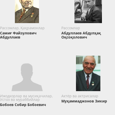
Рассомлар, Қаҳрамонлар
Рассомлар
Самиғ Файзулович
Абдуллаев Абдулҳақ
Абдуллаев
Оқсоқолович
Ижодкорлар ва мусиқачилар,
Актёр ва актрисалар
Устоз ва мураббийлар
Муҳаммаджонов Зикир
Бобоев Собир Бобоевич