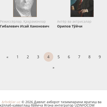
Режиссёрлар, Қаҳрамонлар
Актёр ва актрисалар
Гибалевич Исай Ханонович
Орипов Тўйчи
«
1
2
3
4
5
6
7
8
9
»
Arboblar.uz
© 2026 Давлат ахборот тизимларини яратиш ва
қўллаб-қувватлаш бўйича Ягона интегратор UZINFOCOM