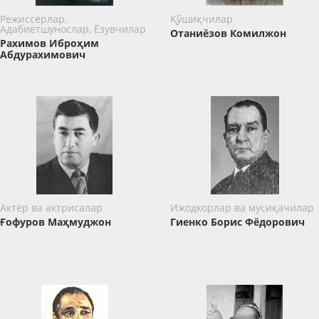
Режиссёрлар,
Қўшиқчилар
Адабиётшунослар, Ёзувчилар
Отаниёзов Комилжон
Рахимов Иброҳим
Абдурахимович
Актёр ва актрисалар
Ижодкорлар ва мусиқачилар
Ғофуров Маҳмуджон
Гиенко Борис Фёдорович