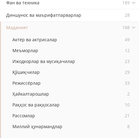
Фан ва техника
189
Диншунос ва маърифатпарварлар
28
Маданият
188
Актёр ва актрисалар
49
Меъморлар
12
Ижодкорлар ва мусиқачилар
23
Қўшиқчилар
29
Режиссёрлар
33
Ҳайкалтарошлар
2
Раққос ва раққосалар
10
Рассомлар
21
Миллий ҳунармандлар
8