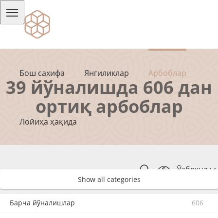
Бош сахифа
Янгиликлар
Арбоблар
39 йўналишда 606 дан
ортиқ арбоблар
Лойиҳа ҳақида
Ўзбекча
Show all categories
Барча йўналишлар
606