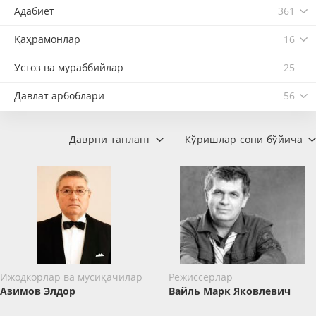
Адабиёт
361
Қаҳрамонлар
16
Устоз ва мураббийлар
25
Давлат арбоблари
56
Даврни танланг
Кўришлар сони бўйича
Ижодкорлар ва мусиқачилар
Режиссёрлар
Азимов Элдор
Вайль Марк Яковлевич