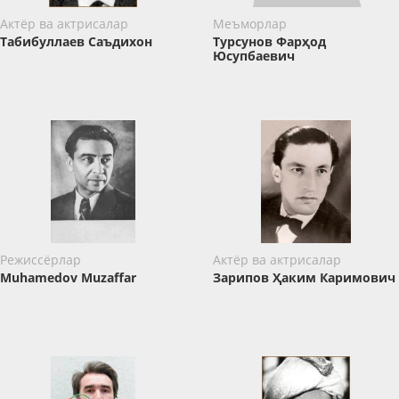
Актёр ва актрисалар
Меъморлар
Табибуллаев Саъдихон
Турсунов Фарҳод
Юсупбаевич
Режиссёрлар
Актёр ва актрисалар
Muhamedov Muzaffar
Зарипов Ҳаким Каримович