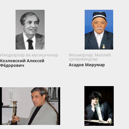
Ижодкорлар ва мусиқачилар
Меъморлар, Миллий
ҳунармандлар
Козловский Алексей
Асадов Мирумар
Фёдорович