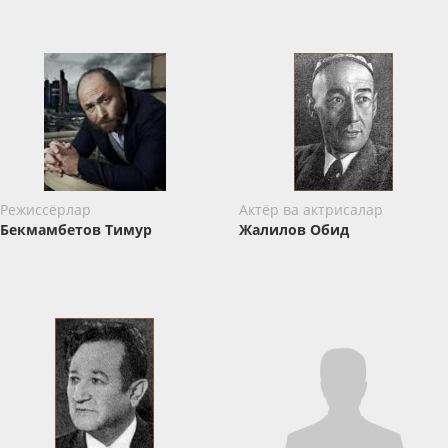
Режиссёрлар
Актёр ва актрисалар
Бекмамбетов Тимур
Жалилов Обид