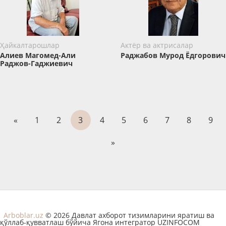
Ҳайкалтарошлар
Актёр ва актрисалар
Алиев Магомед-Али
Раджабов Мурод Ёдгорович
Раджов-Гаджиевич
«
1
2
3
4
5
6
7
8
9
»
Arboblar.uz
© 2026 Давлат ахборот тизимларини яратиш ва
қўллаб-қувватлаш бўйича Ягона интегратор UZINFOCOM