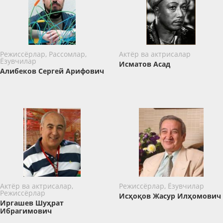
Режиссёрлар, Рассомлар,
Актёр ва актрисалар
Ёзувчилар
Исматов Асад
Алибеков Сергей Арифович
Актёр ва актрисалар,
Режиссёрлар, Ёзувчилар
Режиссёрлар
Исҳоқов Жасур Илҳомович
Иргашев Шуҳрат
Ибрагимович