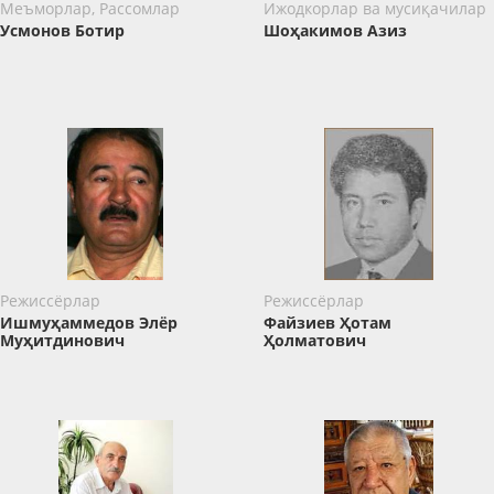
Меъморлар, Рассомлар
Ижодкорлар ва мусиқачилар
Усмонов Ботир
Шоҳакимов Азиз
Режиссёрлар
Режиссёрлар
Ишмуҳаммедов Элёр
Файзиев Ҳотам
Муҳитдинович
Ҳолматович