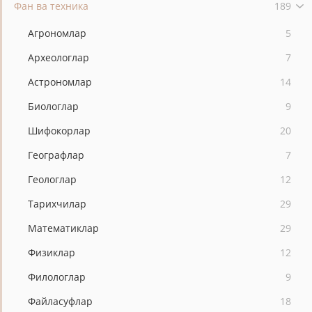
Фан ва техника
189
Агрономлар
5
Археологлар
7
Астрономлар
14
Биологлар
9
Шифокорлар
20
Географлар
7
Геологлар
12
Тарихчилар
29
Математиклар
29
Физиклар
12
Филологлар
9
Файласуфлар
18