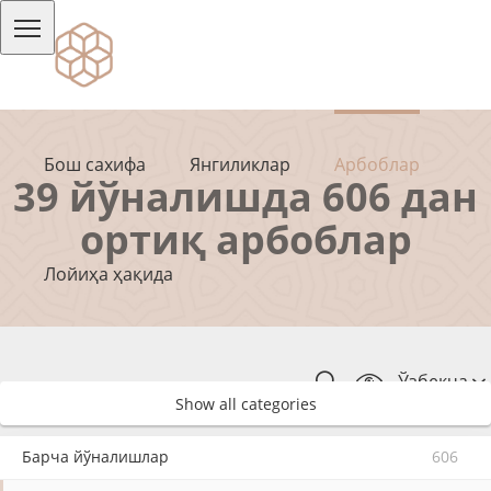
Бош сахифа
Янгиликлар
Арбоблар
39 йўналишда 606 дан
ортиқ арбоблар
Лойиҳа ҳақида
Ўзбекча
Show all categories
Барча йўналишлар
606