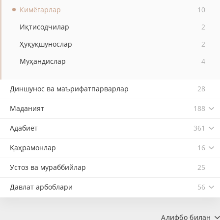
Кимёгарлар
10
Иқтисодчилар
2
Ҳуқуқшунослар
2
Муҳандислар
4
Диншунос ва маърифатпарварлар
28
Маданият
188
Адабиёт
361
Қаҳрамонлар
16
Устоз ва мураббийлар
25
Давлат арбоблари
56
Алифбо билан