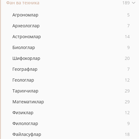
Фан ва техника
189
Агрономлар
5
Археологлар
7
Астрономлар
14
Биологлар
9
Шифокорлар
20
Географлар
7
Геологлар
12
Тарихчилар
29
Математиклар
29
Физиклар
12
Филологлар
9
Файласуфлар
18