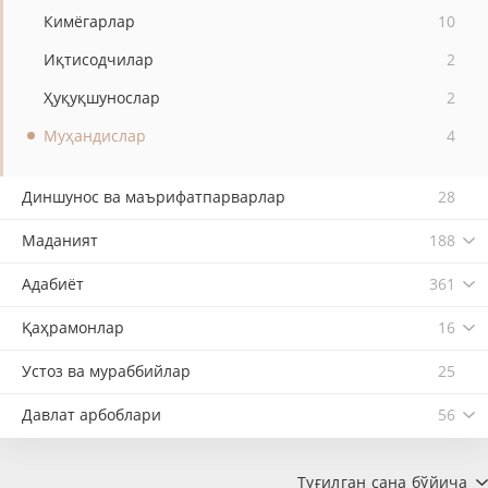
Кимёгарлар
10
Иқтисодчилар
2
Ҳуқуқшунослар
2
Муҳандислар
4
Диншунос ва маърифатпарварлар
28
Маданият
188
Адабиёт
361
Қаҳрамонлар
16
Устоз ва мураббийлар
25
Давлат арбоблари
56
Туғилган сана бўйича