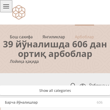
Бош сахифа
Янгиликлар
Арбоблар
39 йўналишда 606 дан
ортиқ арбоблар
Лойиҳа ҳақида
Ўзбекча
Show all categories
Барча йўналишлар
606