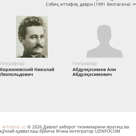
Собиқ иттифоқ даври (1991 йилгагача)
Географлар
Географлар
Корженевский Николай
Абдулқосимов Али
Леопольдович
Абдулқосимович
Arboblar.uz
© 2026 Давлат ахборот тизимларини яратиш ва
қўллаб-қувватлаш бўйича Ягона интегратор UZINFOCOM