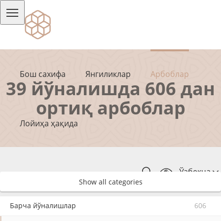
Бош сахифа
Янгиликлар
Арбоблар
39 йўналишда 606 дан
ортиқ арбоблар
Лойиҳа ҳақида
Ўзбекча
Show all categories
Барча йўналишлар
606