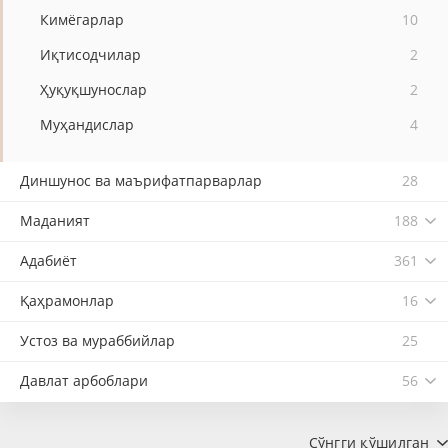
Кимёгарлар
10
Иқтисодчилар
2
Ҳуқуқшунослар
2
Муҳандислар
4
Диншунос ва маърифатпарварлар
28
Маданият
188
Адабиёт
361
Қаҳрамонлар
16
Устоз ва мураббийлар
25
Давлат арбоблари
56
Сўнгги қўшилган