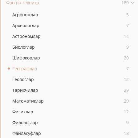
Фан ва техника
189
Агрономлар
5
Археологлар
7
Астрономлар
14
Биологлар
9
Шифокорлар
20
Географлар
7
Геологлар
12
Тарихчилар
29
Математиклар
29
Физиклар
12
Филологлар
9
Файласуфлар
18