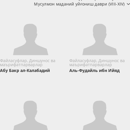
Мусулмон маданий уйғониш даври (VIII-XIV)
Файласуфлар, Диншунос ва
Файласуфлар, Диншунос ва
маърифатпарварлар
маърифатпарварлар
Абу Бакр ал-Калабадий
Аль-Фудайль ибн Ийяд