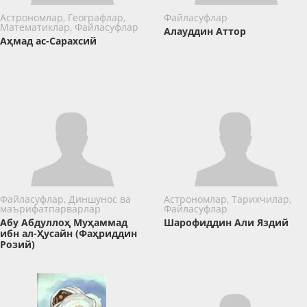
Астрономлар, Географлар,
Файласуфлар
Математиклар, Файласуфлар
Алауддин Аттор
Аҳмад ас-Сарахсий
Файласуфлар, Диншунос ва
Астрономлар, Тарихчилар,
маърифатпарварлар
Файласуфлар
Абу Абдуллоҳ Муҳаммад
Шарофиддин Али Яздий
ибн ал-Ҳусайн (Фаҳриддин
Розий)