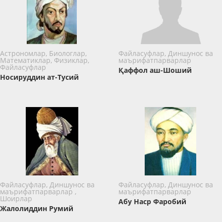
Астрономлар, Биологлар,
Файласуфлар, Диншунос ва
Математиклар, Физиклар,
маърифатпарварлар
Файласуфлар
Қаффол аш-Шоший
Носируддин ат-Тусий
Файласуфлар, Диншунос ва
Файласуфлар, Диншунос ва
маърифатпарварлар ,
маърифатпарварлар
Шоирлар
Абу Наср Фаробий
Жалолиддин Румий