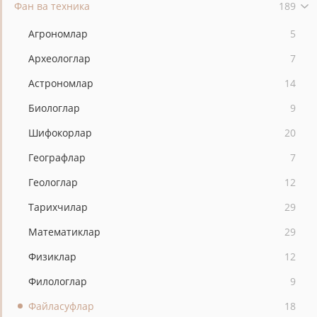
Фан ва техника
189
Агрономлар
5
Археологлар
7
Астрономлар
14
Биологлар
9
Шифокорлар
20
Географлар
7
Геологлар
12
Тарихчилар
29
Математиклар
29
Физиклар
12
Филологлар
9
Файласуфлар
18