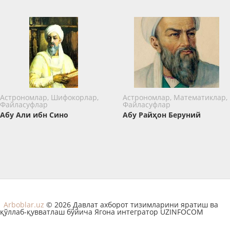
Астрономлар, Шифокорлар,
Астрономлар, Математиклар,
Файласуфлар
Файласуфлар
Абу Али ибн Сино
Абу Райҳон Беруний
Arboblar.uz
© 2026 Давлат ахборот тизимларини яратиш ва
қўллаб-қувватлаш бўйича Ягона интегратор UZINFOCOM