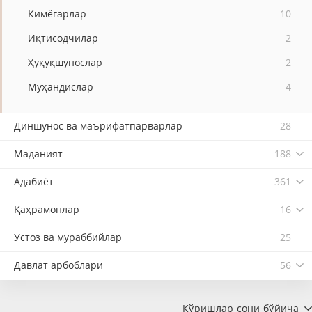
Кимёгарлар
10
Иқтисодчилар
2
Ҳуқуқшунослар
2
Муҳандислар
4
Диншунос ва маърифатпарварлар
28
Маданият
188
Адабиёт
361
Қаҳрамонлар
16
Устоз ва мураббийлар
25
Давлат арбоблари
56
Кўришлар сони бўйича