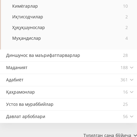
Кимёгарлар
10
Иқтисодчилар
2
Ҳуқуқшунослар
2
Муҳандислар
4
Диншунос ва маърифатпарварлар
28
Маданият
188
Адабиёт
361
Қаҳрамонлар
16
Устоз ва мураббийлар
25
Давлат арбоблари
56
Туғилган сана бўйича