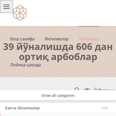
Бош сахифа
Янгиликлар
Арбоблар
39 йўналишда 606 дан
ортиқ арбоблар
Лойиҳа ҳақида
Ўзбекча
Show all categories
Барча йўналишлар
606