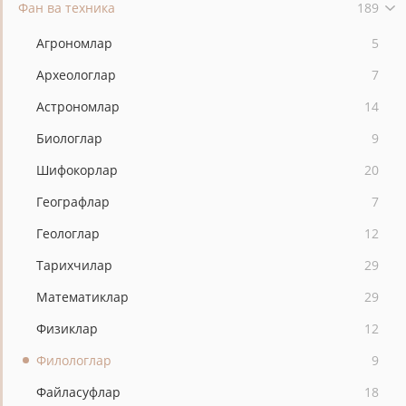
Фан ва техника
189
Агрономлар
5
Археологлар
7
Астрономлар
14
Биологлар
9
Шифокорлар
20
Географлар
7
Геологлар
12
Тарихчилар
29
Математиклар
29
Физиклар
12
Филологлар
9
Файласуфлар
18