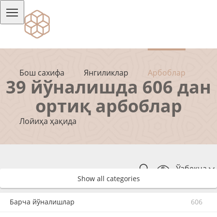
Бош сахифа
Янгиликлар
Арбоблар
39 йўналишда 606 дан
ортиқ арбоблар
Лойиҳа ҳақида
Ўзбекча
Show all categories
Барча йўналишлар
606