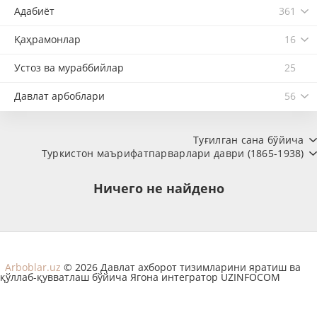
Адабиёт
361
Қаҳрамонлар
16
Устоз ва мураббийлар
25
Давлат арбоблари
56
Туғилган сана бўйича
Туркистон маърифатпарварлари даври (1865-1938)
Ничего не найдено
Arboblar.uz
© 2026 Давлат ахборот тизимларини яратиш ва
қўллаб-қувватлаш бўйича Ягона интегратор UZINFOCOM