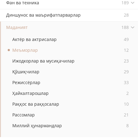
Фан ва техника
189
Диншунос ва маърифатпарварлар
28
Маданият
188
Актёр ва актрисалар
49
Меъморлар
12
Ижодкорлар ва мусиқачилар
23
Қўшиқчилар
29
Режиссёрлар
33
Ҳайкалтарошлар
2
Раққос ва раққосалар
10
Рассомлар
21
Миллий ҳунармандлар
8