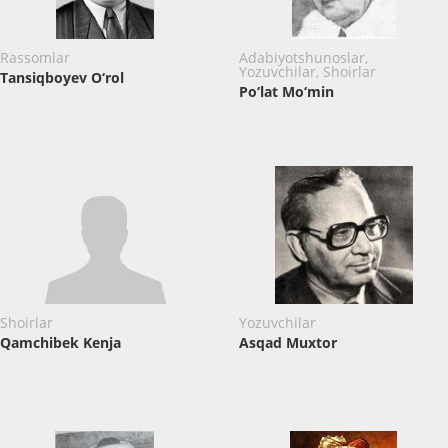
Rassomlar
Adabiyotshunoslar,
Yozuvchilar, Shoirlar
Tansiqboyev O‘rol
Po‘lat Mo‘min
Shoirlar
Yozuvchilar
Qamchibek Kenja
Asqad Muxtor