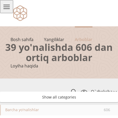
Bosh sahifa
Yangiliklar
Arboblar
39 yo'nalishda 606 dan
ortiq arboblar
Loyiha haqida
O`zbekcha
Show all categories
Barcha yo'nalishlar
606