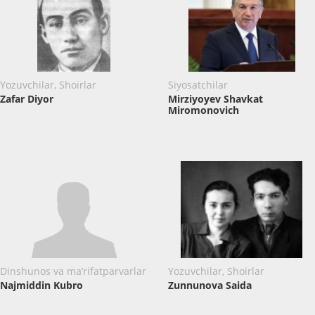
Yozuvchilar, Shoirlar
Siyosatchilar
Zafar Diyor
Mirziyoyev Shavkat
Miromonovich
Dinshunos va ma’rifatparvarlar
Yozuvchilar, Shoirlar
Najmiddin Kubro
Zunnunova Saida