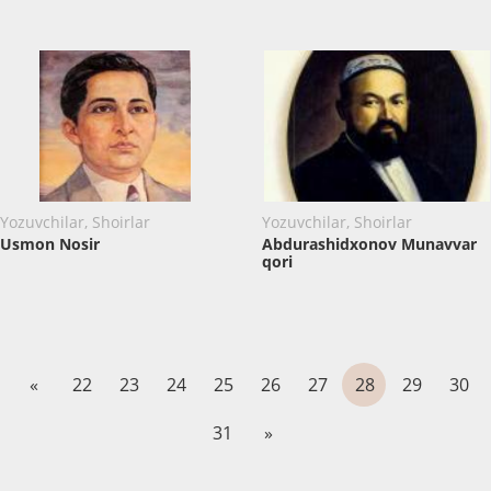
Yozuvchilar, Shoirlar
Yozuvchilar, Shoirlar
Usmon Nosir
Abdurashidxonov Munavvar
qori
«
22
23
24
25
26
27
28
29
30
31
»