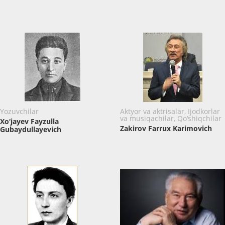
Yozuvchilar
Aktyor va aktrisalar, Ijodkorlar
va musiqachilar, Qo‘shiqchilar
Xo‘jayev Fayzulla
Zakirov Farrux Karimovich
Gubaydullayevich