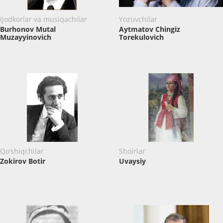
Ijodkorlar va musiqachilar
Yozuvchilar
Burhonov Mutal
Aytmatov Chingiz
Muzayyinovich
Torekulovich
Qo‘shiqchilar
Shoirlar
Zokirov Botir
Uvaysiy