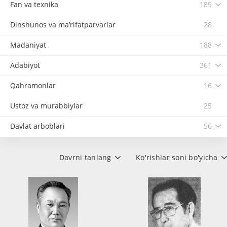
Fan va texnika
189
Dinshunos va ma’rifatparvarlar
28
Madaniyat
188
Adabiyot
361
Qahramonlar
16
Ustoz va murabbiylar
25
Davlat arboblari
56
Davrni tanlang
Ko'rishlar soni bo'yicha