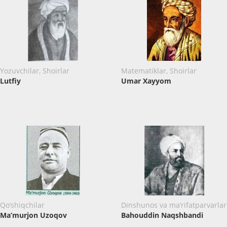
Yozuvchilar, Shoirlar
Matematiklar, Shoirlar
Lutfiy
Umar Xayyom
Qo‘shiqchilar
Dinshunos va ma’rifatparvarlar
Ma’murjon Uzoqov
Bahouddin Naqshbandi