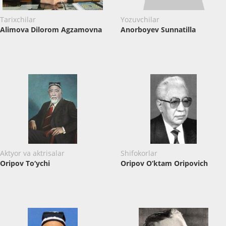
Tarixchilar
Yozuvchilar
Alimova Dilorom Agzamovna
Anorboyev Sunnatilla
Aktyor va aktrisalar
Shifokorlar
Oripov To‘ychi
Oripov O‘ktam Oripovich