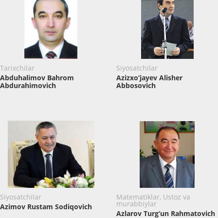
Tarixchilar
Siyosatchilar
Abduhalimov Bahrom
Azizxo‘jayev Alisher
Abdurahimovich
Abbosovich
Siyosatchilar
Matematiklar, Ustoz va
murabbiylar
Azimov Rustam Sodiqovich
Azlarov Turg‘un Rahmatovich