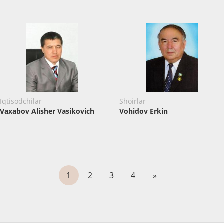
Iqtisodchilar
Shoirlar
Vaxabov Alisher Vasikovich
Vohidov Erkin
1
2
3
4
»