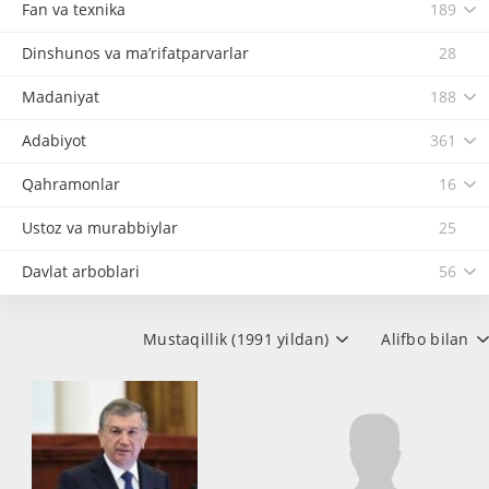
Fan va texnika
189
Dinshunos va ma’rifatparvarlar
28
Madaniyat
188
Adabiyot
361
Qahramonlar
16
Ustoz va murabbiylar
25
Davlat arboblari
56
Mustaqillik (1991 yildan)
Alifbo bilan