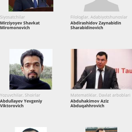
Siyosatchilar
Filologlar, Adabiyotshunoslar
Mirziyoyev Shavkat
Abdirashidov Zaynabidin
Miromonovich
Sharabidinovich
Yozuvchilar, Shoirlar
Matematiklar, Davlat arboblari
Abdullayev Yevgeniy
Abduhakimov Aziz
Viktorovich
Abduqahhrovich