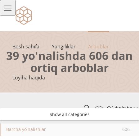
Bosh sahifa
Yangiliklar
Arboblar
39 yo'nalishda 606 dan
ortiq arboblar
Loyiha haqida
O`zbekcha
Show all categories
Barcha yo'nalishlar
606