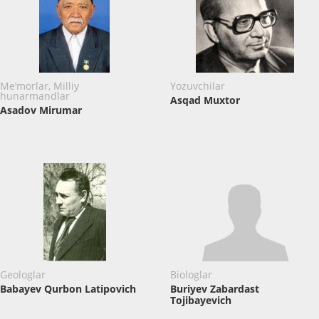
Me’morlar, Milliy
Yozuvchilar
hunarmandlar
Asqad Muxtor
Asadov Mirumar
Geologlar
Biologlar
Babayev Qurbon Latipovich
Buriyev Zabardast
Tojibayevich