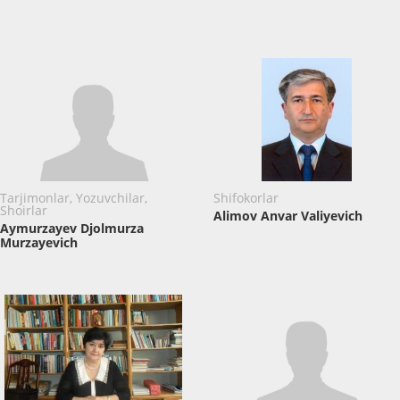
Tarjimonlar, Yozuvchilar,
Shifokorlar
Shoirlar
Alimov Anvar Valiyevich
Aymurzayev Djolmurza
Murzayevich