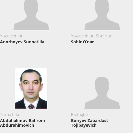
Yozuvchilar
Yozuvchilar, Shoirlar
Anorboyev Sunnatilla
Sobir O‘nar
Tarixchilar
Biologlar
Abduhalimov Bahrom
Buriyev Zabardast
Abdurahimovich
Tojibayevich