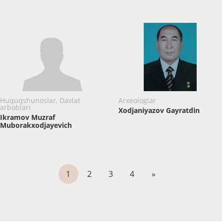
Huquqshunoslar, Davlat
Arxeologlar
arboblari
Xodjaniyazov Gayratdin
Ikramov Muzraf
Muborakxodjayevich
1
2
3
4
»