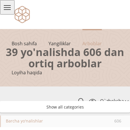
Bosh sahifa
Yangiliklar
Arboblar
39 yo'nalishda 606 dan
ortiq arboblar
Loyiha haqida
O`zbekcha
Show all categories
Barcha yo'nalishlar
606