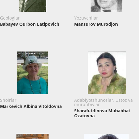
Geologlar
Yozuvchilar
Babayev Qurbon Latipovich
Mansurov Murodjon
Shoirlar
Adabiyotshunoslar, Ustoz va
murabbiylar
Markevich Albina Vitoldovna
Sharafutdinova Muhabbat
Ozatovna