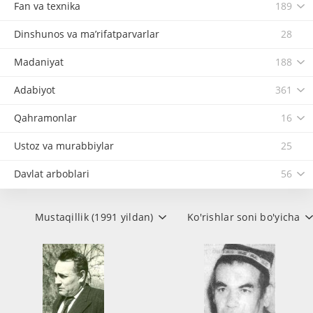
Fan va texnika
189
Dinshunos va ma’rifatparvarlar
28
Madaniyat
188
Adabiyot
361
Qahramonlar
16
Ustoz va murabbiylar
25
Davlat arboblari
56
Mustaqillik (1991 yildan)
Ko'rishlar soni bo'yicha