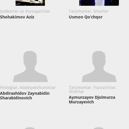
Ijodkorlar va musiqachilar
Tarjimonlar, Shoirlar
Shohakimov Aziz
Usmon Qo‘chqor
Filologlar, Adabiyotshunoslar
Tarjimonlar, Yozuvchilar,
Shoirlar
Abdirashidov Zaynabidin
Aymurzayev Djolmurza
Sharabidinovich
Murzayevich