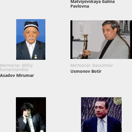
Matviyevskaya Galina
Pavlovna
Me’morlar, Milliy
Me’morlar, Rassomlar
hunarmandlar
Usmonov Botir
Asadov Mirumar