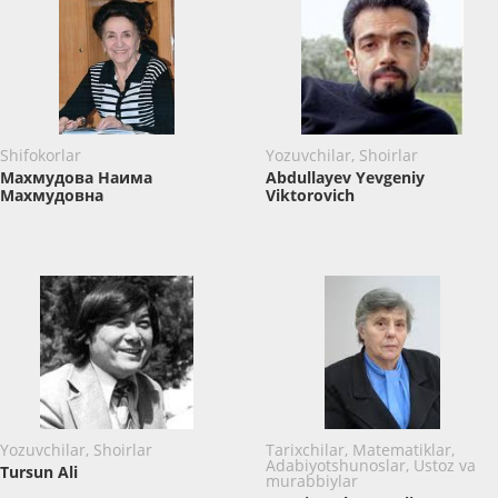
Shifokorlar
Yozuvchilar, Shoirlar
Махмудова Наима
Abdullayev Yevgeniy
Махмудовна
Viktorovich
Yozuvchilar, Shoirlar
Tarixchilar, Matematiklar,
Adabiyotshunoslar, Ustoz va
Tursun Ali
murabbiylar