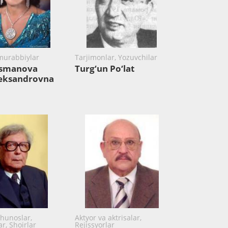
murabbiylar
Tarjimonlar, Yozuvchilar
Usmanova
Turg‘un Po‘lat
leksandrovna
hunoslar,
Aktyor va aktrisalar,
r, Shoirlar
Rejissyorlar