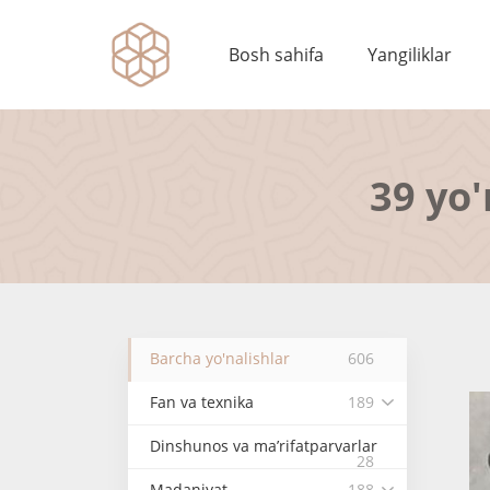
Bosh sahifa
Yangiliklar
39 yo'
Barcha yo'nalishlar
606
Fan va texnika
189
Dinshunos va ma’rifatparvarlar
28
Madaniyat
188