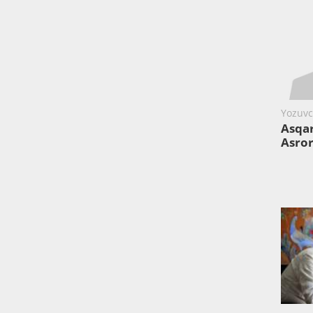
Yozuvch
Asqa
Asro