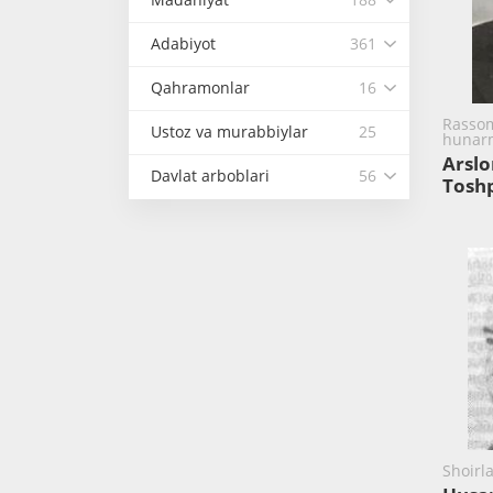
Adabiyot
361
Qahramonlar
16
Rassom
Ustoz va murabbiylar
25
hunar
Arslo
Davlat arboblari
56
Toshp
Shoirl