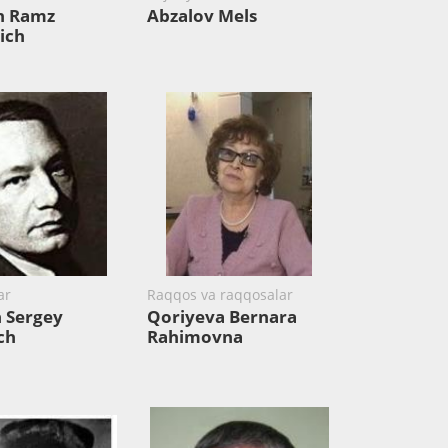
n Ramz
Abzalov Mels
ich
ar
Raqqos va raqqosalar
 Sergey
Qoriyeva Bernara
ch
Rahimovna