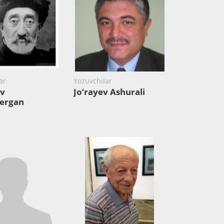
ar
Yozuvchilar
v
Jo‘rayev Ashurali
ergan