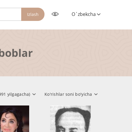
O`zbekcha
Izlash
rboblar
1991 yilgagacha)
Ko'rishlar soni bo'yicha