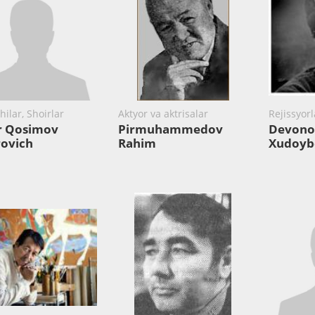
ilar, Shoirlar
Aktyor va aktrisalar
Rejissyorl
r Qosimov
Pirmuhammedov
Devono
rovich
Rahim
Xudoyb