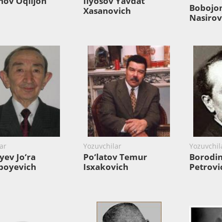
nov Oqiljon
Ilyosov Yavdat
Bоbоjо
Xasanovich
Nasirov
ar
Yozuvchilar
Yozuvchil
ev Jo‘ra
Po‘latov Temur
Borodin
boyevich
Isxakovich
Petrovi