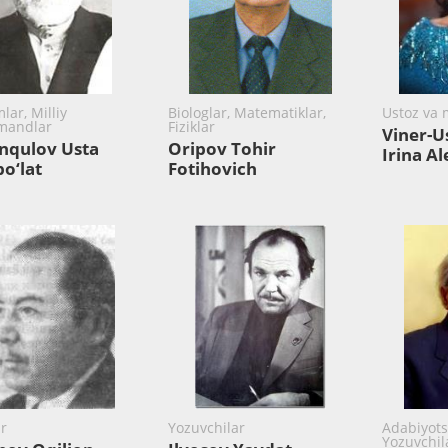
lar, Milliy
Biologlar, Matematiklar,
Ustoz va 
mandlar
Fiziklar
Viner-
nqulov Usta
Oripov Tohir
Irina A
o‘lat
Fotihovich
ar
Yozuvchilar
Adabiyots
Yozuvchila