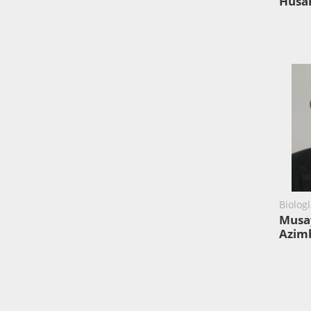
Husa
Biologl
Musay
Azim