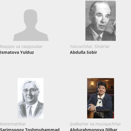
Raqqos va raqqosalar
Yozuvchilar, Shoirlar
Ismatova Yulduz
Abdulla Sobir
Matematiklar
Ijodkorlar va musiqachilar
Sarimsoqov Toshmuhammad
Abdurahmonova Dilbar