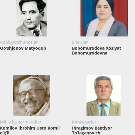
Adabiyotshunoslar
Shoirlar
Qo’shjonov Matyoqub
Bobomurodova Xosiyat
Bobomurodovna
Milliy hunarmandlar
Kimyogarlar
Komilov Ibrohim Usto Komil
Ibragimov Baxtiyor
o‘g‘li
To‘laganovich