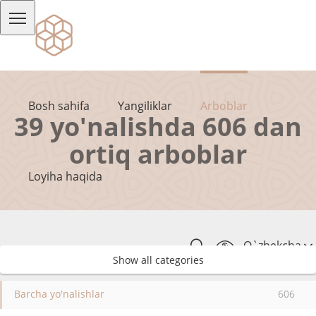
Bosh sahifa
Yangiliklar
Arboblar
39 yo'nalishda 606 dan
ortiq arboblar
Loyiha haqida
O`zbekcha
Show all categories
Barcha yo'nalishlar
606