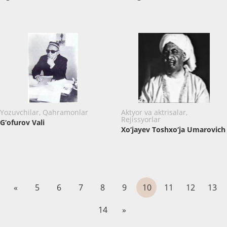
Yozuvchilar, Qahramonlar
Aktyor va aktrisalar,
Rejissyorlar
G‘ofurov Vali
Xo‘jayev Toshxo‘ja Umarovich
«
5
6
7
8
9
10
11
12
13
14
»