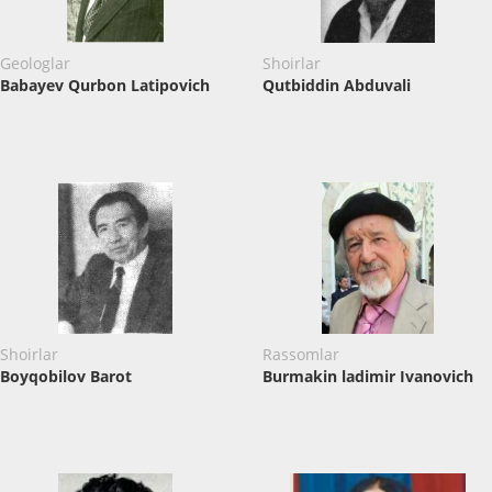
Geologlar
Shoirlar
Babayev Qurbon Latipovich
Qutbiddin Abduvali
Shoirlar
Rassomlar
Boyqobilov Barot
Burmakin ladimir Ivanovich