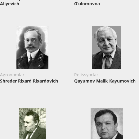
Aliyevich
G‘ulomovna
Agronomlar
Rejissyorlar
Shreder Rixard Rixardovich
Qayumov Malik Kayumovich