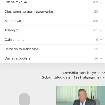
Fan va texnika
189
Dinshunos va ma’rifatparvarlar
28
Madaniyat
188
Adabiyot
361
Qahramonlar
16
Ustoz va murabbiylar
25
Davlat arboblari
56
Ko'rishlar soni bo'yicha
Sobiq ittifoq davri (1991 yilgagacha)