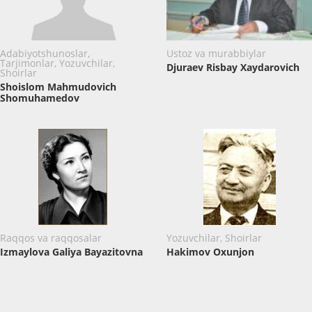
Adabiyotshunoslar,
Ustoz va murabbiylar
Tarjimonlar, Yozuvchilar,
Djuraev Risbay Xaydarovich
Shoirlar
Shoislom Mahmudovich
Shomuhamedov
Raqqos va raqqosalar
Yozuvchilar, Shoirlar
Izmaylova Galiya Bayazitovna
Hakimov Oxunjon