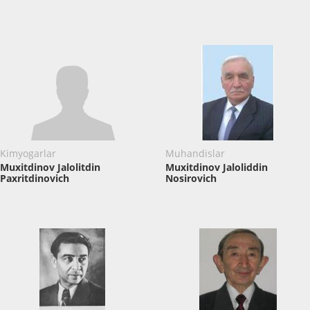
Kimyogarlar
Muhandislar
Muxitdinov Jalolitdin
Muxitdinov Jaloliddin
Paxritdinovich
Nosirovich