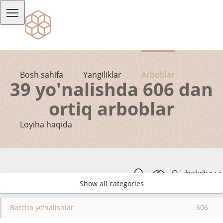
Bosh sahifa
Yangiliklar
Arboblar
39 yo'nalishda 606 dan
ortiq arboblar
Loyiha haqida
O`zbekcha
Show all categories
Barcha yo'nalishlar
606