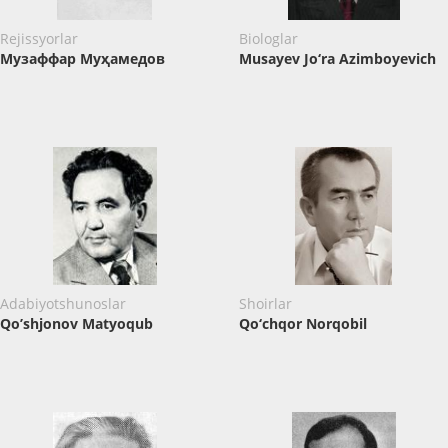
Rejissyorlar
Biologlar
Музаффар Муҳамедов
Musayev Jo‘ra Azimboyevich
Adabiyotshunoslar
Shoirlar
Qo’shjonov Matyoqub
Qo‘chqor Norqobil