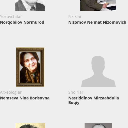
Yozuvchilar
Fiziklar
Norqobilov Normurod
Nizomov Ne'mat Nizomovich
Arxeologlar
Shoirlar
Nemseva ​Nina Borisovna
Nasriddinov ​Mirzaabdulla
Boqiy