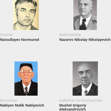
Shoirlar
Matematiklar
Narzullayev Normurod
Nazarov Nikolay Nikolayevich
Rassomlar
Ijodkorlar va musiqachilar
Nabiyev Malik Nabiyevich
Mushel Grigoriy
Aleksandrovich