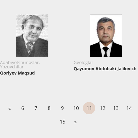
Adabiyotshunoslar,
Geologlar
Yozuvchilar
Qayumov Abdubaki Jalilovich
Qoriyev Maqsud
«
6
7
8
9
10
11
12
13
14
15
»