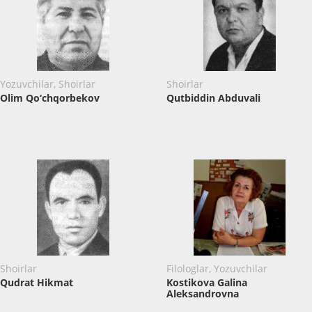
Yozuvchilar, Shoirlar
Shoirlar
Olim Qo‘chqorbekov
Qutbiddin Abduvali
Shoirlar
Filologlar, Yozuvchilar
Qudrat Hikmat
Kostikova Galina
Aleksandrovna