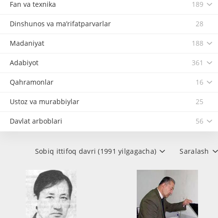
Fan va texnika
189
Dinshunos va ma’rifatparvarlar
28
Madaniyat
188
Adabiyot
361
Qahramonlar
16
Ustoz va murabbiylar
25
Davlat arboblari
56
Sobiq ittifoq davri (1991 yilgagacha)
Saralash