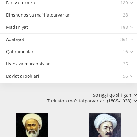
Fan va texnika
189
Dinshunos va ma’rifatparvarlar
28
Madaniyat
188
Adabiyot
361
Qahramonlar
16
Ustoz va murabbiylar
25
Davlat arboblari
56
So'nggi qo'shilgan
Turkiston ma’rifatparvarlari (1865-1938)