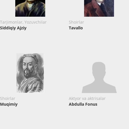
Tarjimonlar, Yozuvchilar
Shoirlar
Siddiqiy Ajziy
Tavallo
Shoirlar
Aktyor va aktrisalar
Muqimiy
Abdulla Fonus