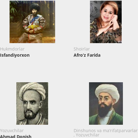
Hukmdorlar
Shoirlar
Isfandiyorxon
Afro‘z Farida
Yozuvchilar
Dinshunos va ma’rifatparvarlar
, Yozuvchilar
Ahmad Donish