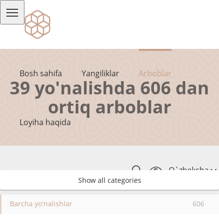
Bosh sahifa
Yangiliklar
Arboblar
39 yo'nalishda 606 dan
ortiq arboblar
Loyiha haqida
O`zbekcha
Show all categories
Barcha yo'nalishlar
606