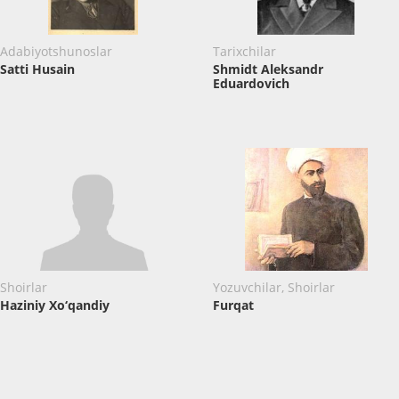
Adabiyotshunoslar
Tarixchilar
Satti Husain
Shmidt Aleksandr
Eduardovich
Shoirlar
Yozuvchilar, Shoirlar
Haziniy Xo‘qandiy
Furqat