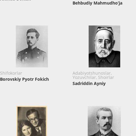
Behbudiy Mahmudho‘ja
Shifokorlar
Adabiyotshunoslar,
Yozuvchilar, Shoirlar
Borovskiy Pyotr Fokich
Sadriddin Ayniy