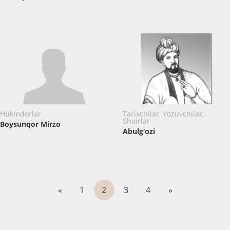
Hukmdorlar
Tarixchilar, Yozuvchilar,
Shoirlar
Boysunqor Mirzo
Abulg‘ozi
«
1
2
3
4
»