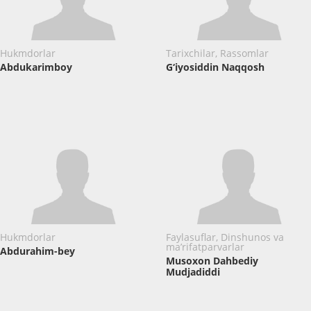
Hukmdorlar
Tarixchilar, Rassomlar
Abdukarimboy
G‘iyosiddin Naqqosh
Hukmdorlar
Faylasuflar, Dinshunos va
ma’rifatparvarlar
Abdurahim-bеy
Musoxon Dahbediy
Mudjadiddi