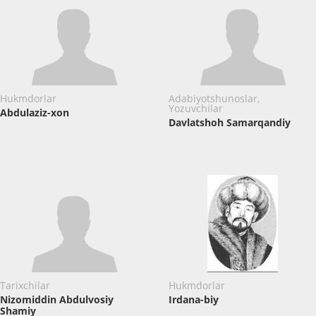
Hukmdorlar
Adabiyotshunoslar,
Yozuvchilar
Abdulaziz-xon
Davlatshoh Samarqandiy
Tarixchilar
Hukmdorlar
Nizomiddin Abdulvosiy
Irdana-biy
Shamiy