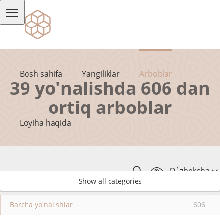
Bosh sahifa
Yangiliklar
Arboblar
39 yo'nalishda 606 dan
ortiq arboblar
Loyiha haqida
O`zbekcha
Show all categories
Barcha yo'nalishlar
606