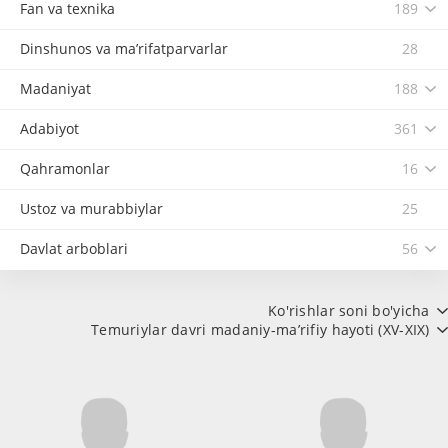
Fan va texnika
189
Dinshunos va ma’rifatparvarlar
28
Madaniyat
188
Adabiyot
361
Qahramonlar
16
Ustoz va murabbiylar
25
Davlat arboblari
56
Ko'rishlar soni bo'yicha
Temuriylar davri madaniy-ma’rifiy hayoti (XV-XIX)