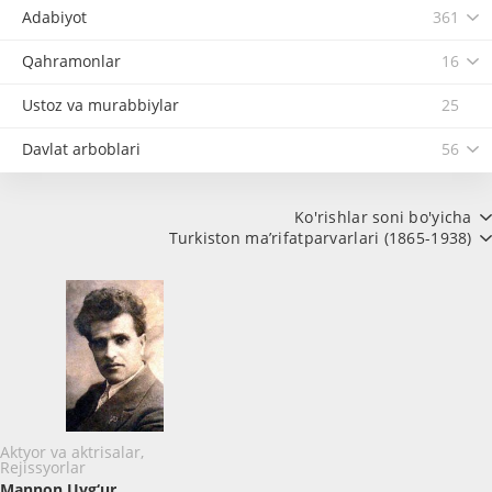
Adabiyot
361
Qahramonlar
16
Ustoz va murabbiylar
25
Davlat arboblari
56
Ko'rishlar soni bo'yicha
Turkiston ma’rifatparvarlari (1865-1938)
Aktyor va aktrisalar,
Rejissyorlar
Mannon Uyg‘ur