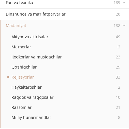
Fan va texnika
189
Dinshunos va ma’rifatparvarlar
28
Madaniyat
188
Aktyor va aktrisalar
49
Me’morlar
12
Ijodkorlar va musiqachilar
23
Qo‘shiqchilar
29
Rejissyorlar
33
Haykaltaroshlar
2
Raqqos va raqqosalar
10
Rassomlar
21
Milliy hunarmandlar
8