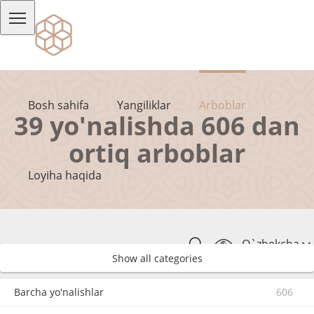
Bosh sahifa
Yangiliklar
Arboblar
39 yo'nalishda 606 dan
ortiq arboblar
Loyiha haqida
O`zbekcha
Show all categories
Barcha yo'nalishlar
606