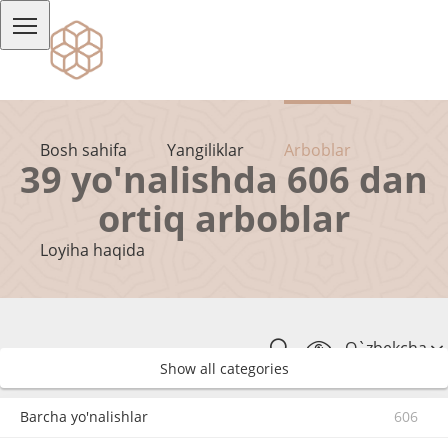
Bosh sahifa
Yangiliklar
Arboblar
39 yo'nalishda 606 dan
ortiq arboblar
Loyiha haqida
O`zbekcha
Show all categories
Barcha yo'nalishlar
606