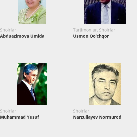
Shoirlar
Tarjimonlar, Shoirlar
Abduazimova Umida
Usmon Qo‘chqor
Shoirlar
Shoirlar
Muhammad Yusuf
Narzullayev Normurod