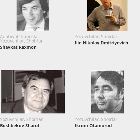
Adabiyotshunoslar,
Yozuvchilar, Shoirlar
Yozuvchilar, Shoirlar
Ilin Nikolay Dmitriyevich
Shavkat Raxmon
Yozuvchilar, Shoirlar
Yozuvchilar, Shoirlar
Boshbekov Sharof
Ikrom Otamurod