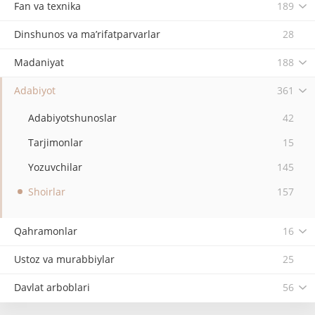
Fan va texnika
189
Dinshunos va ma’rifatparvarlar
28
Madaniyat
188
Adabiyot
361
Adabiyotshunoslar
42
Tarjimonlar
15
Yozuvchilar
145
Shoirlar
157
Qahramonlar
16
Ustoz va murabbiylar
25
Davlat arboblari
56