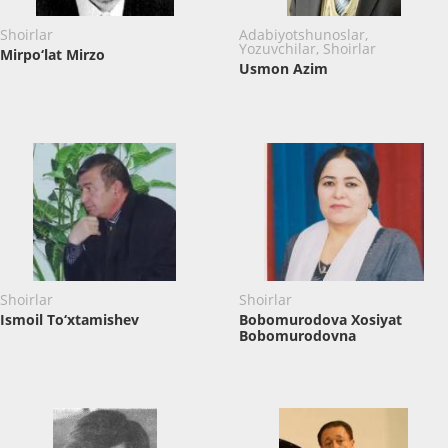
Shoirlar
Adabiyotshunoslar,
Yozuvchilar, Shoirlar
Mirpo‘lat Mirzo
Usmon Azim
Shoirlar
Shoirlar
Ismoil To‘xtamishev
Bobomurodova Xosiyat
Bobomurodovna