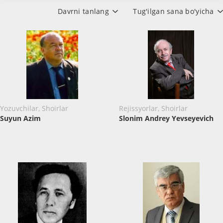
Davrni tanlang
Tug'ilgan sana bo'yicha
Yozuvchilar, Shoirlar
Rejissyorlar, Shoirlar
Suyun Azim
Slonim Andrey Yevseyevich