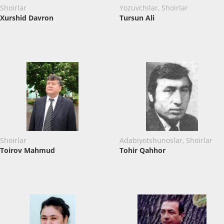
Shoirlar
Yozuvchilar, Shoirlar
Xurshid Davron
Tursun Ali
Shoirlar
Adabiyotshunoslar, Shoirlar
Toirov Mahmud
Tohir Qahhor