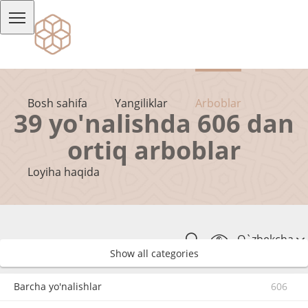
Bosh sahifa
Yangiliklar
Arboblar
39 yo'nalishda 606 dan
ortiq arboblar
Loyiha haqida
O`zbekcha
Show all categories
Barcha yo'nalishlar
606