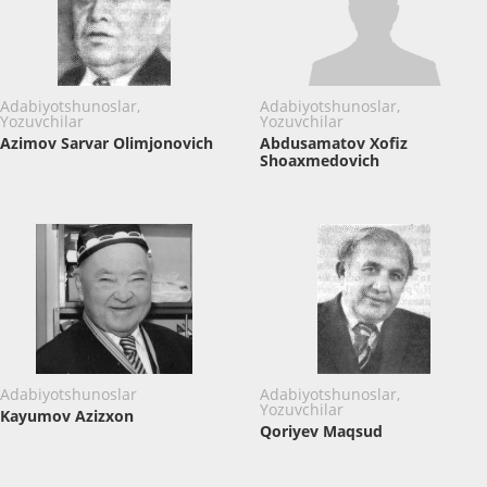
Adabiyotshunoslar,
Adabiyotshunoslar,
Yozuvchilar
Yozuvchilar
Azimov Sarvar Olimjonovich
Abdusamatov Xofiz
Shoaxmedovich
Adabiyotshunoslar
Adabiyotshunoslar,
Yozuvchilar
Kayumov Azizxon
Qoriyev Maqsud