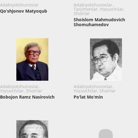
Adabiyotshunoslar
Adabiyotshunoslar,
Tarjimonlar, Yozuvchilar,
Qo’shjonov Matyoqub
Shoirlar
Shoislom Mahmudovich
Shomuhamedov
Adabiyotshunoslar,
Adabiyotshunoslar,
Yozuvchilar, Shoirlar
Yozuvchilar, Shoirlar
Bоbоjоn Ramz Nasirovich
Po‘lat Mo‘min