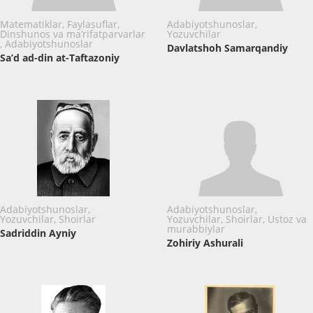
Matematiklar, Faylasuflar,
Adabiyotshunoslar,
Dinshunos va ma’rifatparvarlar
Yozuvchilar
, Adabiyotshunoslar
Davlatshoh Samarqandiy
Sa’d ad-din at-Taftazoniy
Adabiyotshunoslar,
Adabiyotshunoslar,
Yozuvchilar, Shoirlar
Yozuvchilar, Shoirlar, Ustoz va
murabbiylar
Sadriddin Ayniy
Zohiriy Ashurali