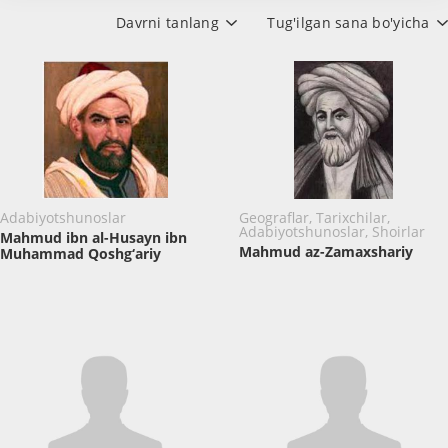
Davrni tanlang
Tug'ilgan sana bo'yicha
Adabiyotshunoslar
Geograflar, Tarixchilar,
Adabiyotshunoslar, Shoirlar
Mahmud ibn al-Husayn ibn
Mahmud az-Zamaxshariy
Muhammad Qoshg‘ariy