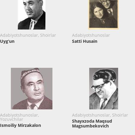
Adabiyotshunoslar, Shoirlar
Adabiyotshunoslar
Uyg‘un
Satti Husain
Adabiyotshunoslar,
Adabiyotshunoslar, Shoirlar
Yozuvchilar
Shayxzoda Maqsud
Ismoiliy Mirzakalon
Magsumbekovich