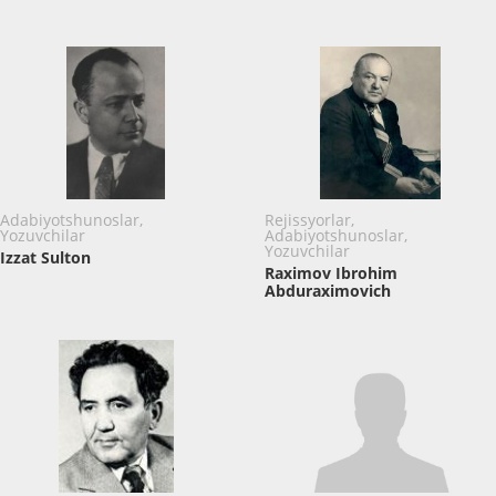
Adabiyotshunoslar,
Rejissyorlar,
Yozuvchilar
Adabiyotshunoslar,
Yozuvchilar
Izzat Sulton
Raximov Ibrohim
Abduraximovich