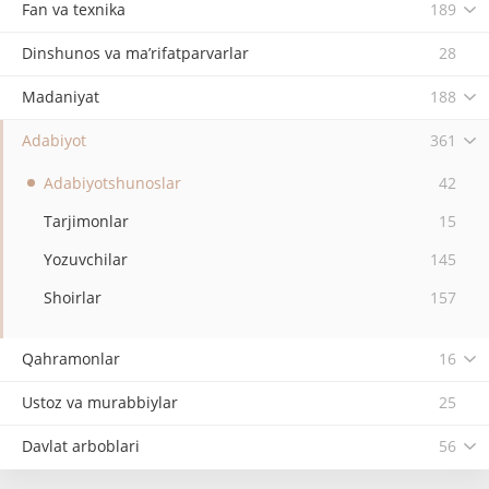
Fan va texnika
189
Dinshunos va ma’rifatparvarlar
28
Madaniyat
188
Adabiyot
361
Adabiyotshunoslar
42
Tarjimonlar
15
Yozuvchilar
145
Shoirlar
157
Qahramonlar
16
Ustoz va murabbiylar
25
Davlat arboblari
56