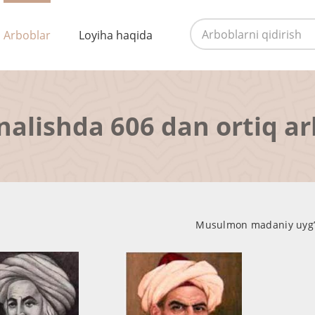
Arboblar
Loyiha haqida
nalishda 606 dan ortiq a
Musulmon madaniy uyg’on