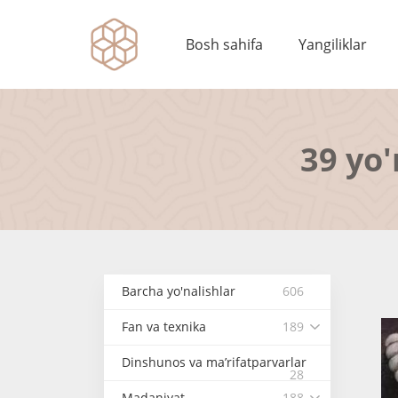
Bosh sahifa
Yangiliklar
39 yo'
Barcha yo'nalishlar
606
Fan va texnika
189
Dinshunos va ma’rifatparvarlar
28
Madaniyat
188