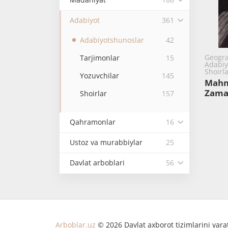
Adabiyot
361
Adabiyotshunoslar
42
Geograf
Tarjimonlar
15
Adabiy
Shoirl
Yozuvchilar
145
Mahm
Zama
Shoirlar
157
Qahramonlar
16
Ustoz va murabbiylar
25
Davlat arboblari
56
Arboblar.uz
© 2026 Davlat axborot tizimlarini yar