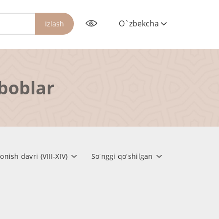
O`zbekcha
Izlash
rboblar
ish davri (VIII-XIV)
So'nggi qo'shilgan