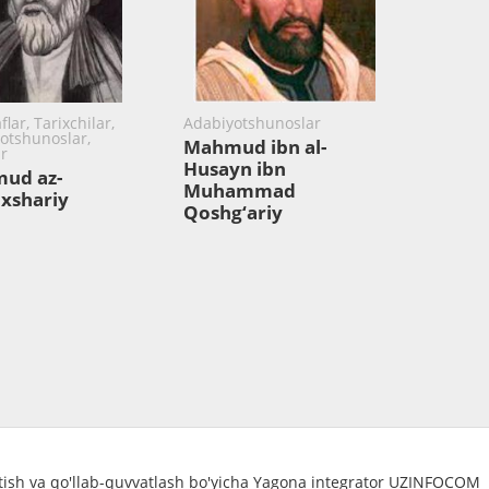
lar, Tarixchilar,
Adabiyotshunoslar
otshunoslar,
Mahmud ibn al-
ar
Husayn ibn
ud az-
Muhammad
xshariy
Qoshg‘ariy
atish va qo'llab-quvvatlash bo'yicha Yagona integrator UZINFOCOM