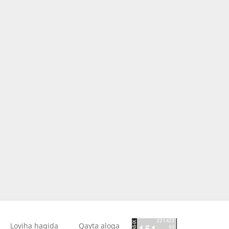
Loyiha haqida
Qayta aloqa