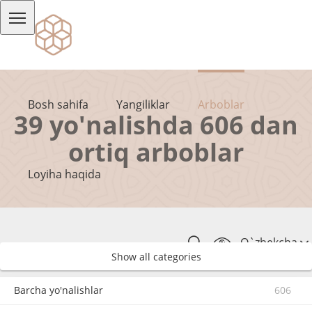
Bosh sahifa
Yangiliklar
Arboblar
39 yo'nalishda 606 dan
ortiq arboblar
Loyiha haqida
O`zbekcha
Show all categories
Barcha yo'nalishlar
606