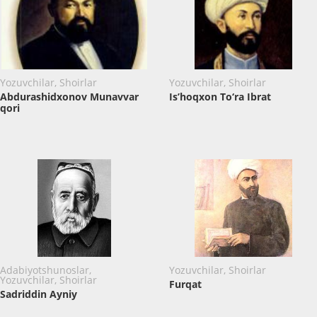
Yozuvchilar, Shoirlar
Yozuvchilar, Shoirlar
Abdurashidxonov Munavvar
Is’hoqxon To‘ra Ibrat
qori
Adabiyotshunoslar,
Yozuvchilar, Shoirlar
Yozuvchilar, Shoirlar
Furqat
Sadriddin Ayniy