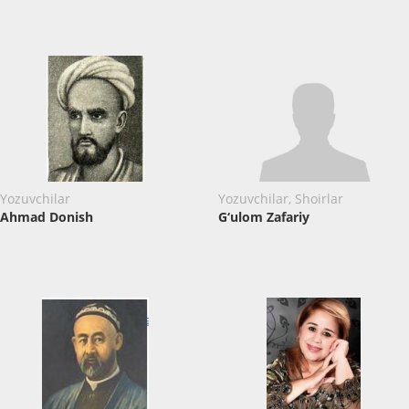
Yozuvchilar
Yozuvchilar, Shoirlar
Ahmad Donish
G‘ulom Zafariy