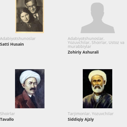
Adabiyotshunoslar
Adabiyotshunoslar,
Yozuvchilar, Shoirlar, Ustoz va
Satti Husain
murabbiylar
Zohiriy Ashurali
Shoirlar
Tarjimonlar, Yozuvchilar
Tavallo
Siddiqiy Ajziy