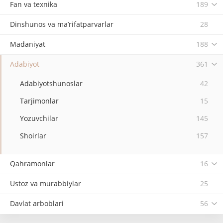
Fan va texnika
189
Dinshunos va ma’rifatparvarlar
28
Madaniyat
188
Adabiyot
361
Adabiyotshunoslar
42
Tarjimonlar
15
Yozuvchilar
145
Shoirlar
157
Qahramonlar
16
Ustoz va murabbiylar
25
Davlat arboblari
56