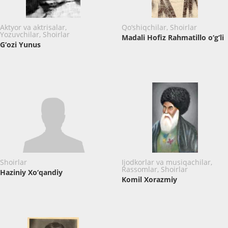
Aktyor va aktrisalar,
Qo‘shiqchilar, Shoirlar
Yozuvchilar, Shoirlar
Madali Hofiz Rahmatillo o‘g‘li
G‘ozi Yunus
Shoirlar
Ijodkorlar va musiqachilar,
Rassomlar, Shoirlar
Haziniy Xo‘qandiy
Komil Xorazmiy