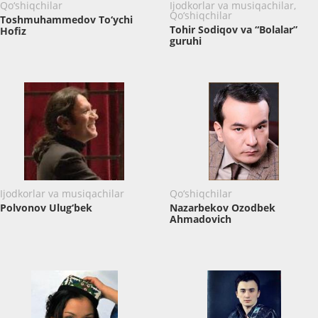
Qo‘shiqchilar
Ijodkorlar va musiqachilar,
Qo‘shiqchilar
Toshmuhammedov To‘ychi
Tohir Sodiqov va “Bolalar”
Hofiz
guruhi
Ijodkorlar va musiqachilar
Qo‘shiqchilar
Polvonov Ulug‘bek
Nazarbekov Ozodbek
Ahmadovich