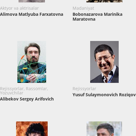
Aktyor va aktrisalar
Madaniyat
Alimova Matlyuba Farxatovna
Bobonazarova Marinika
Maratovna
Rejissyorlar, Rassomlar,
Rejissyorlar
Yozuvchilar
Yusuf Sulaymonovich Roziqov
Alibekov Sergey Arifovich