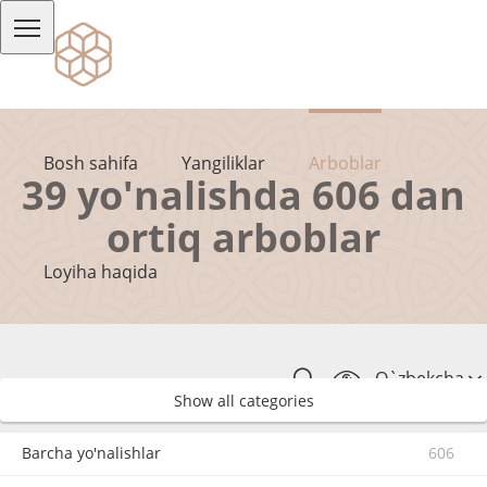
Bosh sahifa
Yangiliklar
Arboblar
39 yo'nalishda 606 dan
ortiq arboblar
Loyiha haqida
O`zbekcha
Show all categories
Barcha yo'nalishlar
606