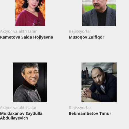
Aktyor va aktrisalar
Rejissyorlar
Rametova Saida Hojiyevna
Musoqov Zulfiqor
Aktyor va aktrisalar
Rejissyorlar
Moldaxanov Saydulla
Bekmambetov Timur
Abdullayevich