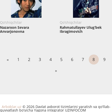
Qo‘shiqchilar
Qo‘shiqchilar
Nazarxon Sevara
Rahmatullayev Ulug‘bek
Anvarjonovna
Ibragimovich
«
1
2
3
4
5
6
7
8
9
»
Arboblar.uz
© 2026 Davlat axborot tizimlarini yaratish va qo'llab-
quvvatlash bo'yicha Yagona integrator UZINFOCOM