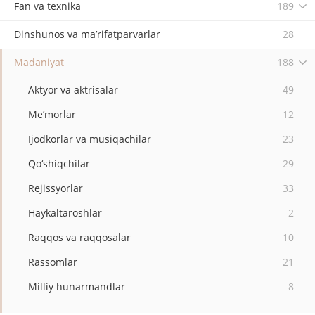
Fan va texnika
189
Dinshunos va ma’rifatparvarlar
28
Madaniyat
188
Aktyor va aktrisalar
49
Me’morlar
12
Ijodkorlar va musiqachilar
23
Qo‘shiqchilar
29
Rejissyorlar
33
Haykaltaroshlar
2
Raqqos va raqqosalar
10
Rassomlar
21
Milliy hunarmandlar
8