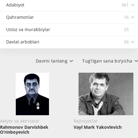
Adabiyot
361
Qahramonlar
16
Ustoz va murabbiylar
25
Davlat arboblari
56
Davrni tanlang
Tug'ilgan sana bo'yicha
Aktyor va aktrisalar
Rejissyorlar
Rahmonov Darvishbek
Vayl Mark Yakovlevich
O‘rinboyevich