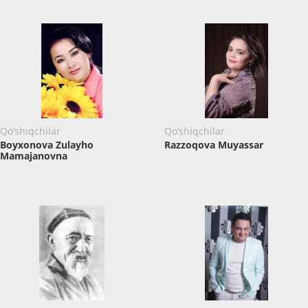
Qo‘shiqchilar
Qo‘shiqchilar
Boyxonova Zulayho
Razzoqova Muyassar
Mamajanovna