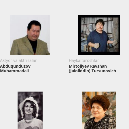
Aktyor va aktrisalar
Haykaltaroshlar
Abduqunduzov
Mirtojiyev Ravshan
Muhammadali
(Jaloliddin) Tursunovich