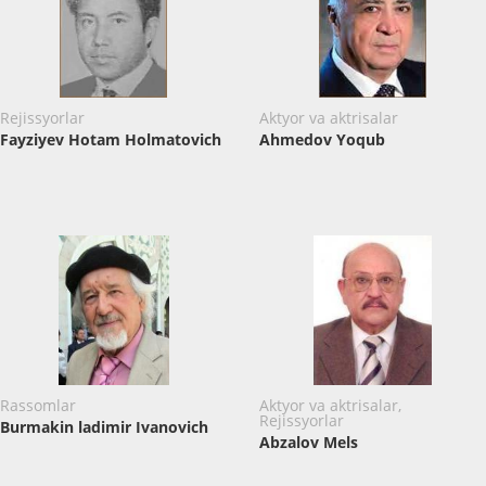
Rejissyorlar
Aktyor va aktrisalar
Fayziyev Hotam Holmatovich
Ahmedov Yоqub
Rassomlar
Aktyor va aktrisalar,
Rejissyorlar
Burmakin ladimir Ivanovich
Abzalov Mels