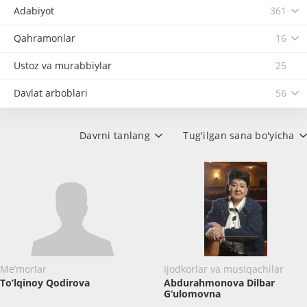
Adabiyot
361
Qahramonlar
16
Ustoz va murabbiylar
25
Davlat arboblari
56
Davrni tanlang
Tug'ilgan sana bo'yicha
Me’morlar
Ijodkorlar va musiqachilar
To’lqinoy Qodirova
Abdurahmonova Dilbar
G‘ulomovna