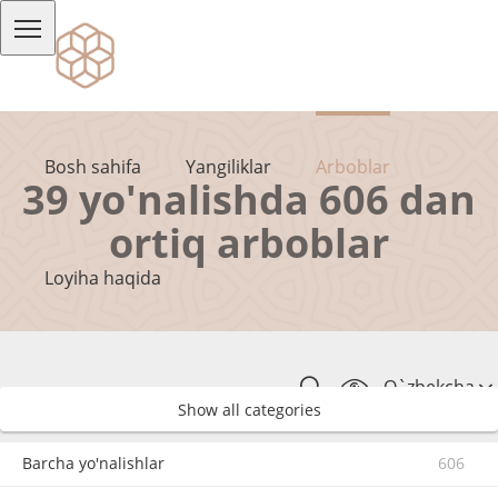
Bosh sahifa
Yangiliklar
Arboblar
39 yo'nalishda 606 dan
ortiq arboblar
Loyiha haqida
O`zbekcha
Show all categories
Barcha yo'nalishlar
606