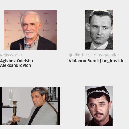
Rejissyorlar
Ijodkorlar va musiqachilar
Agishev Odelsha
Vildanov Rumil Jiangirovich
Aleksandrovich