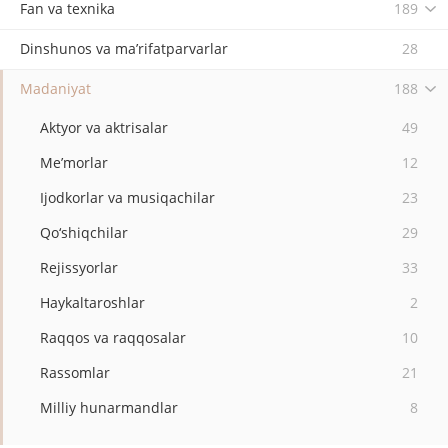
Fan va texnika
189
Dinshunos va ma’rifatparvarlar
28
Madaniyat
188
Aktyor va aktrisalar
49
Me’morlar
12
Ijodkorlar va musiqachilar
23
Qo‘shiqchilar
29
Rejissyorlar
33
Haykaltaroshlar
2
Raqqos va raqqosalar
10
Rassomlar
21
Milliy hunarmandlar
8