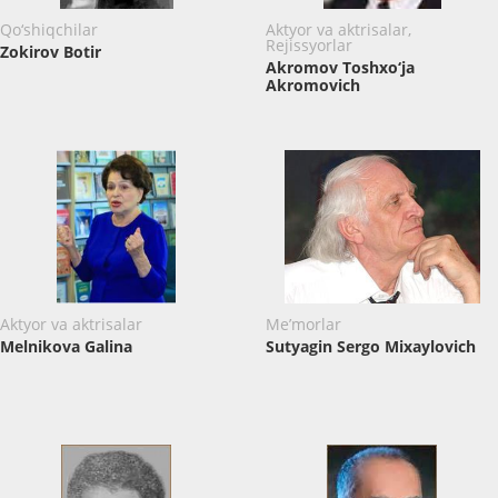
Qo‘shiqchilar
Aktyor va aktrisalar,
Rejissyorlar
Zokirov Botir
Akromov Toshxo‘ja
Akromovich
Aktyor va aktrisalar
Me’morlar
Melnikova Galina
Sutyagin Sergo Mixaylovich