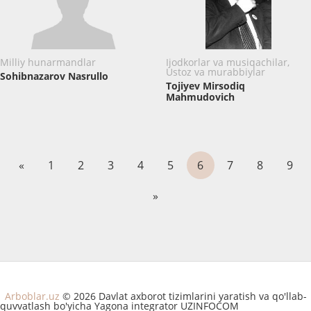
Milliy hunarmandlar
Ijodkorlar va musiqachilar,
Ustoz va murabbiylar
Sohibnazarov Nasrullo
Tojiyev Mirsodiq
Mahmudovich
«
1
2
3
4
5
6
7
8
9
»
Arboblar.uz
© 2026 Davlat axborot tizimlarini yaratish va qo'llab-
quvvatlash bo'yicha Yagona integrator UZINFOCOM