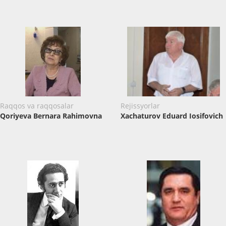
Raqqos va raqqosalar
Rejissyorlar
Qoriyeva Bernara Rahimovna
Xachaturov Eduard Iosifovich