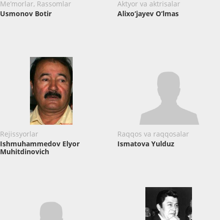
Me’morlar, Rassomlar
Aktyor va aktrisalar
Usmonov Botir
Alixo‘jayev O‘lmas
Rejissyorlar
Raqqos va raqqosalar
Ishmuhammedov Elyor
Ismatova Yulduz
Muhitdinovich