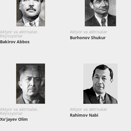
Aktyor va aktrisalar,
Aktyor va aktrisalar
Rejissyorlar
Burhonov Shukur
Bakirov Abbos
Aktyor va aktrisalar,
Aktyor va aktrisalar
Rejissyorlar
Rahimov Nabi
Xo'jayev Olim