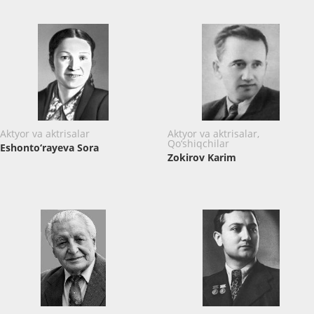
Aktyor va aktrisalar
Aktyor va aktrisalar,
Qo‘shiqchilar
Eshonto‘rayeva Sora
Zokirov Karim