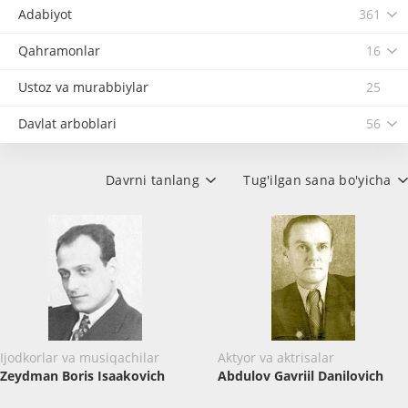
Adabiyot
361
Qahramonlar
16
Ustoz va murabbiylar
25
Davlat arboblari
56
Davrni tanlang
Tug'ilgan sana bo'yicha
Ijodkorlar va musiqachilar
Aktyor va aktrisalar
Zeydman Boris Isaakovich
Abdulov Gavriil Danilovich