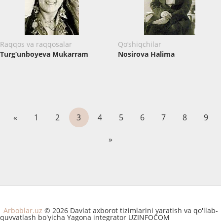
Raqqos va raqqosalar
Qo‘shiqchilar
Turg‘unboyeva Mukarram
Nosirova Halima
«
1
2
3
4
5
6
7
8
9
»
Arboblar.uz
© 2026 Davlat axborot tizimlarini yaratish va qo'llab-
quvvatlash bo'yicha Yagona integrator UZINFOCOM