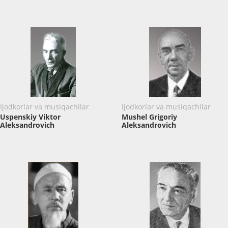
Ijodkorlar va musiqachilar
Ijodkorlar va musiqachilar
Uspenskiy Viktor
Mushel Grigoriy
Aleksandrovich
Aleksandrovich