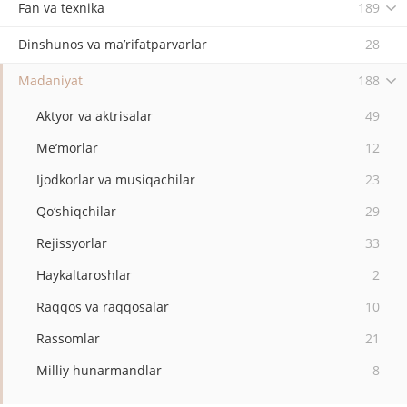
Fan va texnika
189
Dinshunos va ma’rifatparvarlar
28
Madaniyat
188
Aktyor va aktrisalar
49
Me’morlar
12
Ijodkorlar va musiqachilar
23
Qo‘shiqchilar
29
Rejissyorlar
33
Haykaltaroshlar
2
Raqqos va raqqosalar
10
Rassomlar
21
Milliy hunarmandlar
8