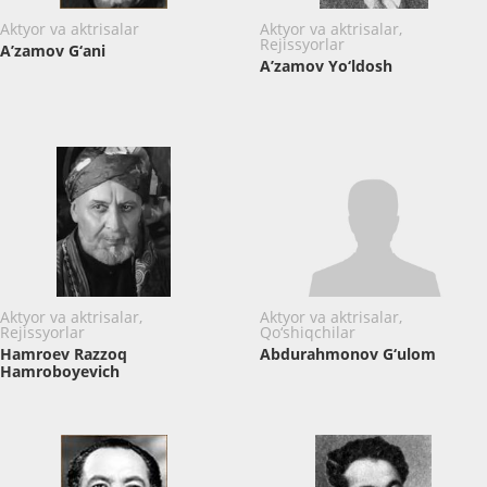
Aktyor va aktrisalar
Aktyor va aktrisalar,
Rejissyorlar
A’zamov G‘ani
A’zamov Yo‘ldosh
Aktyor va aktrisalar,
Aktyor va aktrisalar,
Rejissyorlar
Qo‘shiqchilar
Hamroev Razzoq
Abdurahmonov G‘ulom
Hamroboyevich