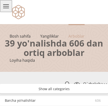
Bosh sahifa
Yangiliklar
Arboblar
39 yo'nalishda 606 dan
ortiq arboblar
Loyiha haqida
O`zbekcha
Show all categories
Barcha yo'nalishlar
606