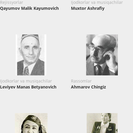
Rejissyorlar
Ijodkorlar va musiqachilar
Qayumov Malik Kayumovich
Muxtor Ashrafiy
Ijodkorlar va musiqachilar
Rassomlar
Leviyev Manas Betyanovich
Ahmarov Chingiz