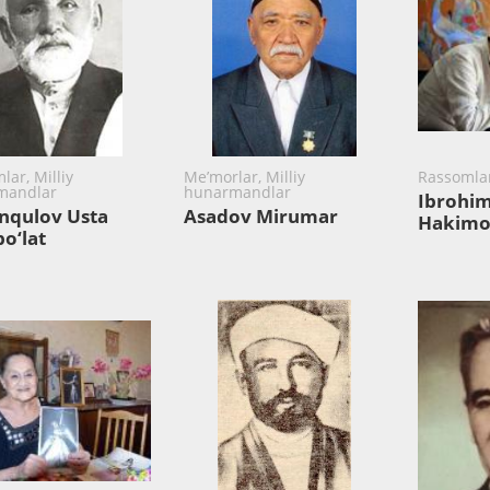
lar, Milliy
Me’morlar, Milliy
Rassomla
mandlar
hunarmandlar
Ibrohi
nqulov Usta
Asadov Mirumar
Hakimo
o‘lat