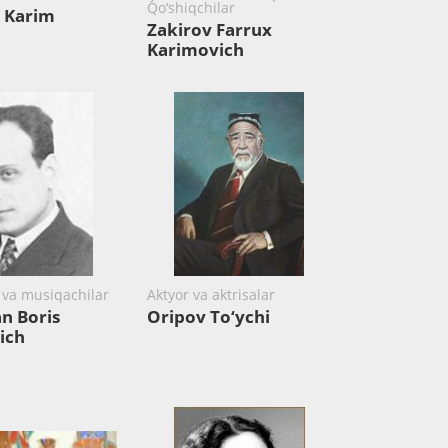
Qo‘shiqchilar
 Karim
Zakirov Farrux
Karimovich
r va musiqachilar
Aktyor va aktrisalar
n Boris
Oripov To‘ychi
ich