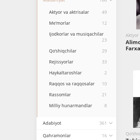
Aktyor va aktrisalar
49
Me’morlar
12
Ijodkorlar va musiqachilar
Aktyor 
23
Alim
Farx
Qo‘shiqchilar
29
Rejissyorlar
33
Haykaltaroshlar
2
Raqqos va raqqosalar
10
Rassomlar
21
Milliy hunarmandlar
8
Adabiyot
361
Qo‘shi
Qahramonlar
16