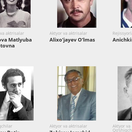
va aktrisalar
Aktyor va aktrisalar
Rejissyorl
ova Matlyuba
Alixo‘jayev O‘lmas
Anichki
atovna
qchilar
Aktyor va aktrisalar
Aktyor va 
Qo‘shiqch