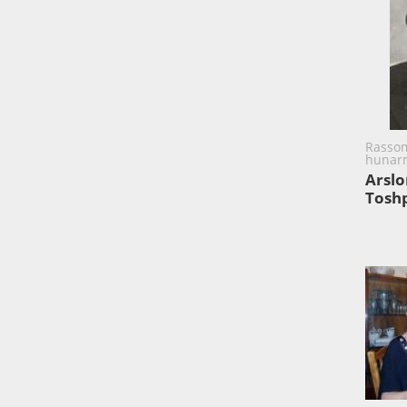
Rassom
hunar
Arslo
Toshp