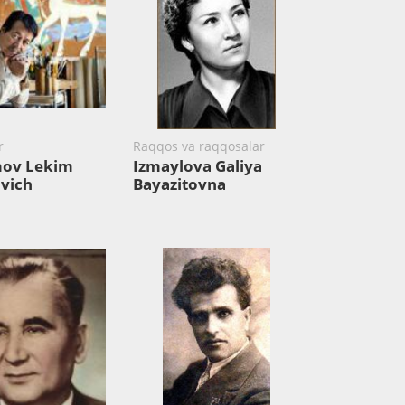
r
Raqqos va raqqosalar
mov Lekim
Izmaylova Galiya
vich
Bayazitovna