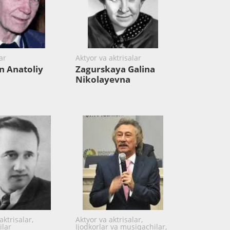
ar
Aktyor va aktrisalar
n Anatoliy
Zagurskaya Galina
Nikolayevna
aktrisalar,
Aktyor va aktrisalar,
ilar
Ijodkorlar va musiqachilar,