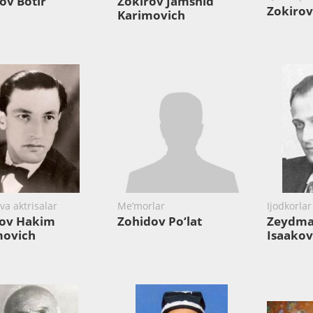
ov Botir
Zokirov Jamshid
Zokirov
Karimovich
va aktrisalar
Me’morlar
Ijodkorla
pov Hakim
Zohidov Po‘lat
Zeydma
movich
Isaakov