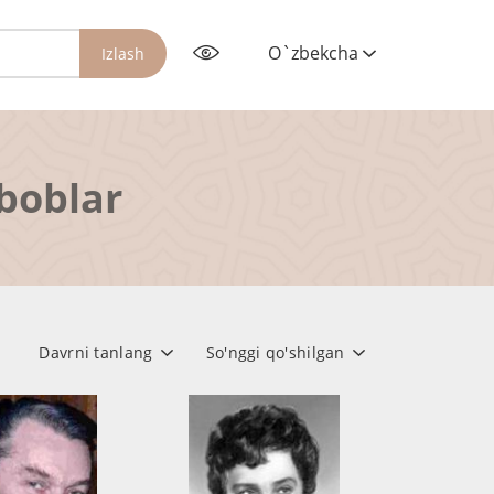
O`zbekcha
Izlash
rboblar
Davrni tanlang
So'nggi qo'shilgan