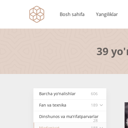
Bosh sahifa
Yangiliklar
39 yo'
Barcha yo'nalishlar
606
Fan va texnika
189
Dinshunos va ma’rifatparvarlar
28
Madaniyat
188