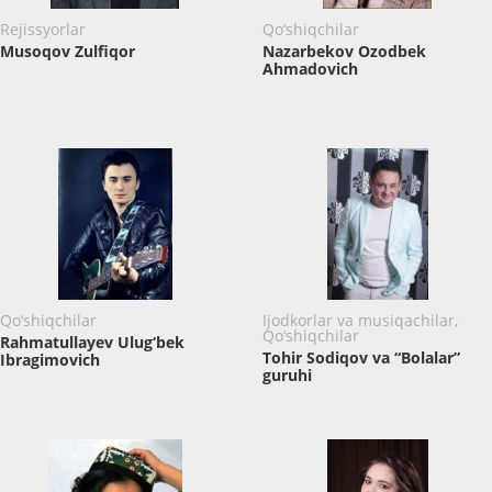
Rejissyorlar
Qo‘shiqchilar
Musoqov Zulfiqor
Nazarbekov Ozodbek
Ahmadovich
Qo‘shiqchilar
Ijodkorlar va musiqachilar,
Qo‘shiqchilar
Rahmatullayev Ulug‘bek
Tohir Sodiqov va “Bolalar”
Ibragimovich
guruhi