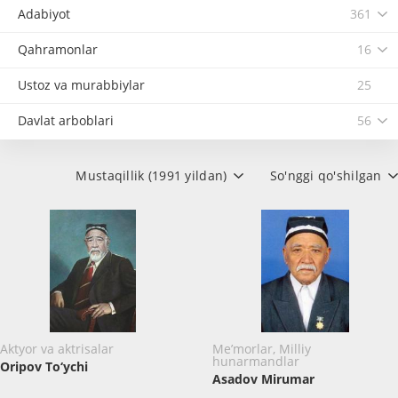
Adabiyot
361
Qahramonlar
16
Ustoz va murabbiylar
25
Davlat arboblari
56
Mustaqillik (1991 yildan)
So'nggi qo'shilgan
Aktyor va aktrisalar
Me’morlar, Milliy
hunarmandlar
Oripov To‘ychi
Asadov Mirumar