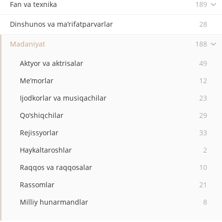
Fan va texnika
189
Dinshunos va ma’rifatparvarlar
28
Madaniyat
188
Aktyor va aktrisalar
49
Me’morlar
12
Ijodkorlar va musiqachilar
23
Qo‘shiqchilar
29
Rejissyorlar
33
Haykaltaroshlar
2
Raqqos va raqqosalar
10
Rassomlar
21
Milliy hunarmandlar
8