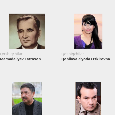
Qo‘shiqchilar
Qo‘shiqchilar
Mamadaliyev Fattoxon
Qobilova Ziyoda O‘tkirovna