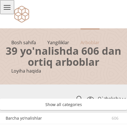
Bosh sahifa
Yangiliklar
Arboblar
39 yo'nalishda 606 dan
ortiq arboblar
Loyiha haqida
O`zbekcha
Show all categories
Barcha yo'nalishlar
606