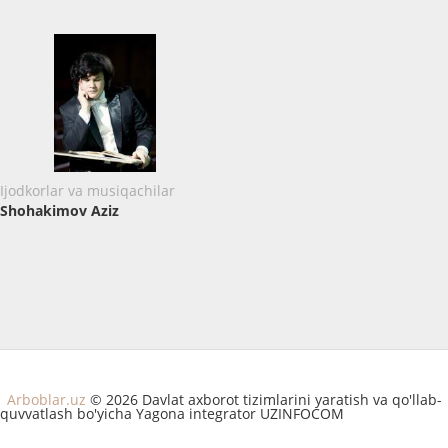
Ijodkorlar va musiqachilar
Shohakimov Aziz
Arboblar.uz
© 2026 Davlat axborot tizimlarini yaratish va qo'llab-
quvvatlash bo'yicha Yagona integrator UZINFOCOM