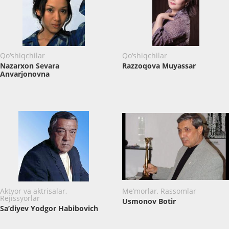
Qo‘shiqchilar
Qo‘shiqchilar
Nazarxon Sevara
Razzoqova Muyassar
Anvarjonovna
Aktyor va aktrisalar,
Me’morlar, Rassomlar
Rejissyorlar
Usmonov Botir
Sa’diyev Yodgor Habibovich