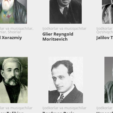
rlar va musiqachilar,
Ijodkorlar va musiqachilar
Ijodkorlar
lar, Shoirlar
Qo‘shiqch
Glier Reyngold
l Xorazmiy
Jalilov 
Moritsevich
rlar va musiqachilar
Ijodkorlar va musiqachilar
Ijodkorla