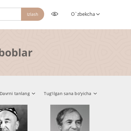
O`zbekcha
Izlash
rboblar
Davrni tanlang
Tug'ilgan sana bo'yicha