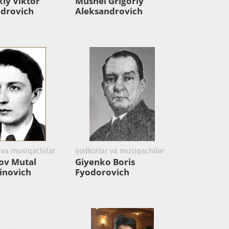
iy Viktor
Mushel Grigoriy
drovich
Aleksandrovich
r va musiqachilar
Ijodkorlar va musiqachilar
ov Mutal
Giyenko Boris
inovich
Fyodorovich