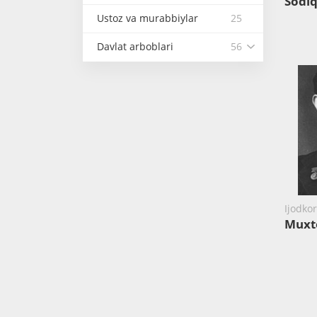
Sodiq
Ustoz va murabbiylar
25
Davlat arboblari
56
Ijodko
Muxto