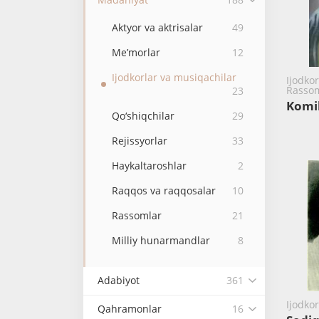
Aktyor va aktrisalar
49
Me’morlar
12
Ijodkorlar va musiqachilar
Ijodko
Rassom
23
Komi
Qo‘shiqchilar
29
Rejissyorlar
33
Haykaltaroshlar
2
Raqqos va raqqosalar
10
Rassomlar
21
Milliy hunarmandlar
8
Adabiyot
361
Ijodko
Qahramonlar
16