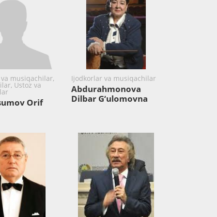
 va musiqachilar,
Ijodkorlar va musiqachilar
lar, Ustoz va
Abdurahmonova
lar
Dilbar G‘ulomovna
sumov Orif