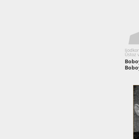
Ijodko
Ustoz 
Bobo
Bobo