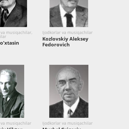
 va musiqachilar,
Ijodkorlar va musiqachilar
ilar
Kozlovskiy Aleksey
To’xtasin
Fedorovich
r va musiqachilar
Ijodkorlar va musiqachilar