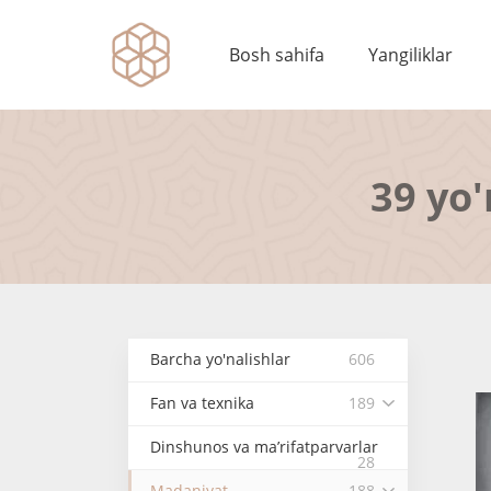
Bosh sahifa
Yangiliklar
39 yo'
Barcha yo'nalishlar
606
Fan va texnika
189
Dinshunos va ma’rifatparvarlar
28
Madaniyat
188