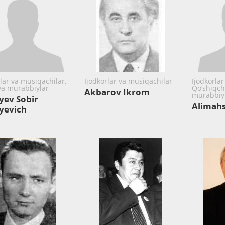
rlar va musiqachilar,
Ijodkorlar va musiqachilar
Ijodkorlar
va murabbiylar
Qo‘shiqchi
Akbarov Ikrom
murabbiy
yev Sobir
Alimah
yevich