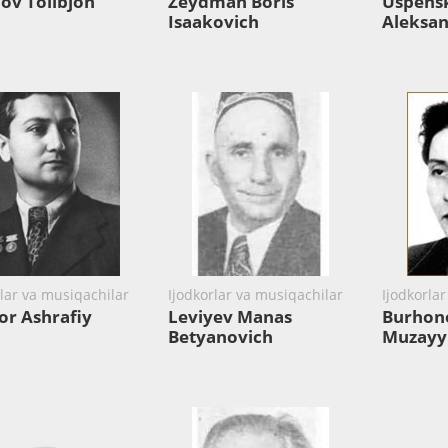
ov Tolibjon
Zeydman Boris
Uspensk
Isaakovich
Aleksan
rlar va musiqachilar
Ijodkorlar va musiqachilar
Ijodkorla
r Ashrafiy
Leviyev Manas
Burhon
Betyanovich
Muzayy