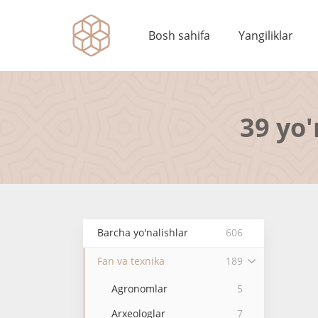
Bosh sahifa
Yangiliklar
39 yo'
Barcha yo'nalishlar
606
Fan va texnika
189
Agronomlar
5
Arxeologlar
7