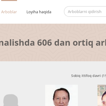
Arboblar
Loyiha haqida
nalishda 606 dan ortiq a
Sobiq ittifoq davri (