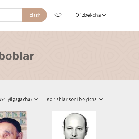
O`zbekcha
Izlash
rboblar
1991 yilgagacha)
Ko'rishlar soni bo'yicha