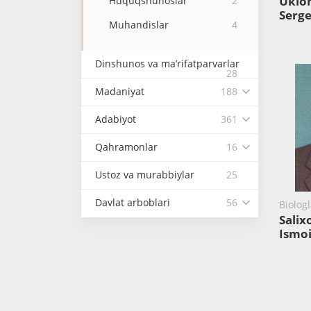
Uklo
Huquqshunoslar
2
Serg
Muhandislar
4
Dinshunos va ma’rifatparvarlar
28
Madaniyat
188
Adabiyot
361
Qahramonlar
16
Ustoz va murabbiylar
25
Davlat arboblari
56
Biolog
Salix
Ismoi