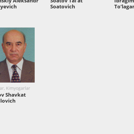
nskiy Aleksandr
Soatov Tal’at
Ibragim
eyevich
Soatovich
To‘laga
lar, Kimyogarlar
ov Shavkat
lovich