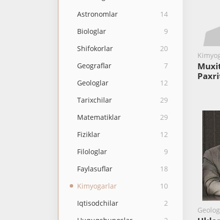
Astronomlar
14
Biologlar
9
Shifokorlar
20
Kimyog
Muxit
Geograflar
7
Paxri
Geologlar
12
Tarixchilar
29
Matematiklar
29
Fiziklar
12
Filologlar
9
Faylasuflar
18
Kimyogarlar
10
Iqtisodchilar
2
Geolog