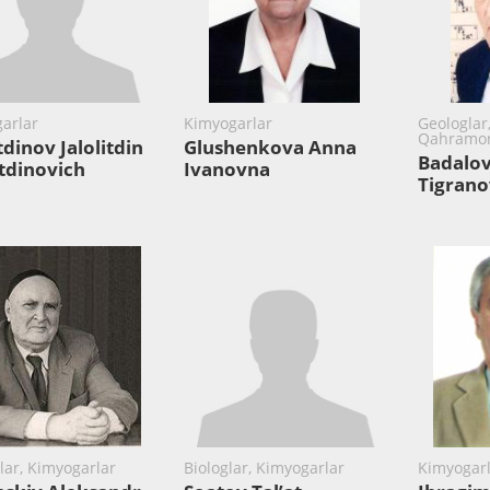
arlar
Kimyogarlar
Geologlar
Qahramon
dinov Jalolitdin
Glushenkova Anna
Badalov
tdinovich
Ivanovna
Tigrano
lar, Kimyogarlar
Biologlar, Kimyogarlar
Kimyogarl