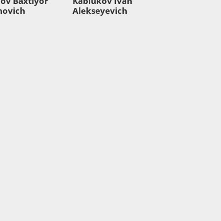
ov Baxtiyor
Kablukov Ivan
novich
Alekseyevich