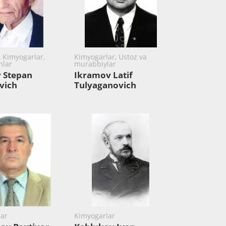
, Kimyogarlar,
Kimyogarlar, Ustoz va
lar
murabbiylar
 Stepan
Ikramov Latif
vich
Tulyaganovich
ar
Kimyogarlar